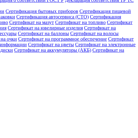
рация о соответствии ГОСТ Р
Декларация соответствия ТР ТС
ии
Сертификация бытовых приборов
Сертификация пищевой
паковки
Сертификация автосервиса (СТО)
Сертификация
ливо
Сертификат на мазут
Сертификат на топливо
Сертификат
ния
Сертификат на ювелирные изделия
Сертификат на
сессуары
Сертификат на баллоны
Сертификат на волосы
 на очки
Сертификат на программное обеспечение
Сертификат
ы информации
Сертификат на цветы
Сертификат на электронные
 диски
Сертификат на аккумуляторы (АКБ)
Сертификат на