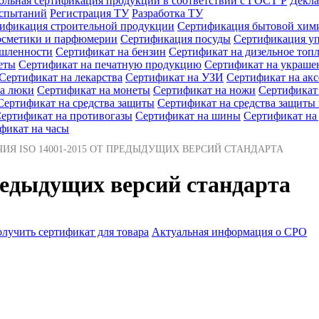
ольная сертификация продукции в соответствии с ГОСТ Р
Декла
испытаний
Регистрация ТУ
Разработка ТУ
ификация строительной продукции
Сертификация бытовой хим
осметики и парфюмерии
Сертификация посуды
Сертификация у
ышленности
Сертификат на бензин
Сертификат на дизельное топ
еты
Сертификат на печатную продукцию
Сертификат на украше
Сертификат на лекарства
Сертификат на УЗИ
Сертификат на ак
а люки
Сертификат на монеты
Сертификат на ножи
Сертификат
Сертификат на средства защиты
Сертификат на средства защит
ертификат на противогазы
Сертификат на шины
Сертификат на
фикат на часы
ИЯ ISO 14001-2015 ОТ ПРЕДЫДУЩИХ ВЕРСИЙ СТАНДАРТА
редыдущих версий стандарта
лучить сертификат для товара
Актуальная информация о СРО