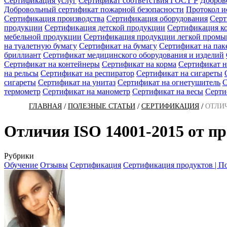
Сертификация услуг
Сертификат соответствия ГОСТ Р
Добров
Добровольный сертификат пожарной безопасности
Протокол 
Сертификация производства
Сертификация оборудования
Серт
продукции
Сертификация детской продукции
Сертификация к
мебельной продукции
Сертификация продукции легкой пром
на туалетную бумагу
Сертификат на бумагу
Сертификат на пак
бриллиант
Сертификат медицинского оборудования и изделий
Сертификат на контейнеры
Сертификат на корма
Сертификат н
на рельсы
Сертификат на респиратор
Сертификат на сигареты
сигареты
Сертификат на унитаз
Сертификат на огнетушитель
С
термометр
Сертификат на манометр
Сертификат на весы
Серти
/
/
/
ГЛАВНАЯ
ПОЛЕЗНЫЕ СТАТЬИ
СЕРТИФИКАЦИЯ
ОТЛИЧ
Отличия ISO 14001-2015 от п
Рубрики
Обучение
Отзывы
Сертификация
Сертификация продуктов | По