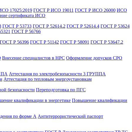
ИСО 17025:2019
ГОСТ Р ИСО 19011
ГОСТ Р ИСО 26000
ИСО
ние сертификата ИСО
8
ГОСТ Р 53733
ГОСТ Р 52614.2
ГОСТ Р 52614.4
ГОСТ Р 53624
55321
ГОСТ Р 56766
ГОСТ Р 56396
ГОСТ Р 51142
ГОСТ Р 58091
ГОСТ Р 53647.2
О
Внесение специалистов в НРС
Оформление допусков СРО
УППА
Аттестация по электробезопасности 3 ГРУППА
ти
Аттестация по тепловым энергоустановкам
ной безопасности
Переподготовка по ПГС
ение квалификации в энергетике
Повышение квалификации
дения по форме А
Антитеррористический паспорт