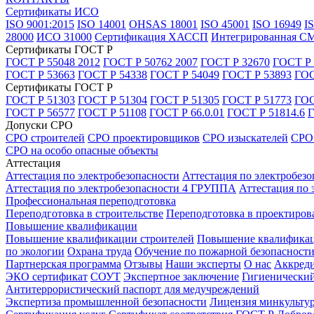
Сертификаты ИСО
ISO 9001:2015
ISO 14001
OHSAS 18001
ISO 45001
ISO 16949
I
28000
ИСО 31000
Сертификация ХАССП
Интегрированная С
Сертификаты ГОСТ Р
ГОСТ Р 55048 2012
ГОСТ Р 50762 2007
ГОСТ Р 32670
ГОСТ Р 
ГОСТ Р 53663
ГОСТ Р 54338
ГОСТ Р 54049
ГОСТ Р 53893
ГОС
Сертификаты ГОСТ Р
ГОСТ Р 51303
ГОСТ Р 51304
ГОСТ Р 51305
ГОСТ Р 51773
ГОС
ГОСТ Р 56577
ГОСТ Р 51108
ГОСТ Р 66.0.01
ГОСТ Р 51814.6
Г
Допуски СРО
СРО строителей
СРО проектировщиков
СРО изыскателей
СРО 
СРО на особо опасные объекты
Аттестация
Аттестация по электробезопасности
Аттестация по электробез
Аттестация по электробезопасности 4 ГРУППА
Аттестация по
Профессиональная переподготовка
Переподготовка в строительстве
Переподготовка в проектиров
Повышение квалификации
Повышение квалификации строителей
Повышение квалификац
по экологии
Охрана труда
Обучение по пожарной безопасност
Партнерская программа
Отзывы
Наши эксперты
О нас
Аккреди
ЭКО сертификат
СОУТ
Экспертное заключение
Гигиенический
Антитеррористический паспорт для медучреждений
Экспертиза промышленной безопасности
Лицензия минкульту