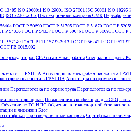
SO 13485
ISO 20000:1
ISO 29001
ISO 27001
ISO 50001
ISO 18295
МК
ISO 22301:2012
Инспекционный контроль СМК
Переоформле
56404
ГОСТ Р 50690
ГОСТ Р 51705
ГОСТ Р 51870
ГОСТ Р 5205
Т Р 54336
ГОСТ Р 54337
ГОСТ Р 50646
ГОСТ Р 50691
ГОСТ Р 
Т Р 57140
ГОСТ Р ЕН 15733-2013
ГОСТ Р 56247
ГОСТ Р 57137
ОСТ РВ 0015.002
энергоаудиторов
СРО на атомные работы
Специалисты для СР
опасности 1 ГРУППА
Аттестация по электробезопасности 2 ГР
 электробезопасности 5 ГРУППА
Аттестация по промбезопаснос
ании
Переподготовка по охране труда
Переподготовка по пожар
ии проектировщиков
Повышение квалификации для СРО
Повыш
и
Обучение по ГО И ЧС
Обучение по транспортной безопасности
тации и лицензии
Блог
 сертификат
Производственный контроль
Сертификат происхож
ры