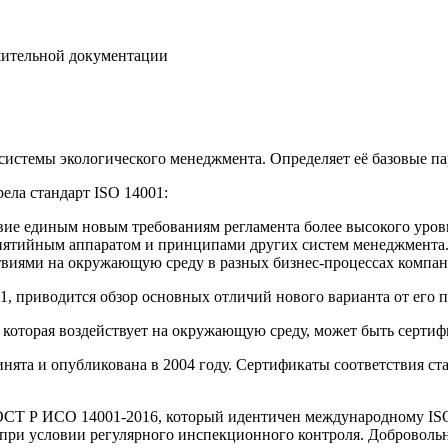
шительной документации
истемы экологического менеджмента. Определяет её базовые па
ела стандарт ISO 14001:
твие единым новым требованиям регламента более высокого уров
нятийным аппаратом и принципами других систем менеджмента
твиями на окружающую среду в разных бизнес-процессах компан
1, приводится обзор основных отличий нового варианта от его
которая воздействует на окружающую среду, может быть сертиф
нята и опубликована в 2004 году. Сертификаты соответствия ст
 ГОСТ Р ИСО 14001-2016, который идентичен международному ISO
 при условии регулярного инспекционного контроля. Доброволь