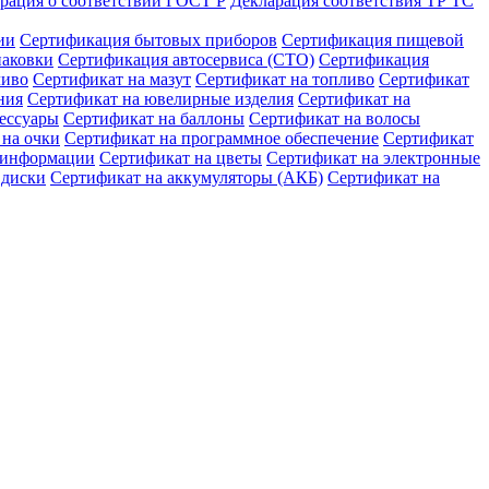
рация о соответствии ГОСТ Р
Декларация соответствия ТР ТС
ии
Сертификация бытовых приборов
Сертификация пищевой
паковки
Сертификация автосервиса (СТО)
Сертификация
ливо
Сертификат на мазут
Сертификат на топливо
Сертификат
ния
Сертификат на ювелирные изделия
Сертификат на
сессуары
Сертификат на баллоны
Сертификат на волосы
 на очки
Сертификат на программное обеспечение
Сертификат
ы информации
Сертификат на цветы
Сертификат на электронные
 диски
Сертификат на аккумуляторы (АКБ)
Сертификат на