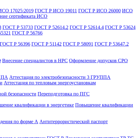
ИСО 17025:2019
ГОСТ Р ИСО 19011
ГОСТ Р ИСО 26000
ИСО
ние сертификата ИСО
8
ГОСТ Р 53733
ГОСТ Р 52614.2
ГОСТ Р 52614.4
ГОСТ Р 53624
55321
ГОСТ Р 56766
ГОСТ Р 56396
ГОСТ Р 51142
ГОСТ Р 58091
ГОСТ Р 53647.2
О
Внесение специалистов в НРС
Оформление допусков СРО
УППА
Аттестация по электробезопасности 3 ГРУППА
ти
Аттестация по тепловым энергоустановкам
ной безопасности
Переподготовка по ПГС
ение квалификации в энергетике
Повышение квалификации
дения по форме А
Антитеррористический паспорт