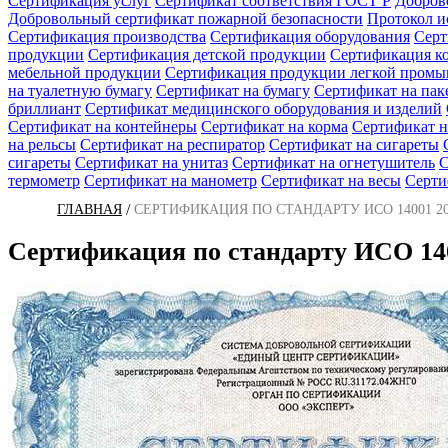
Сертификация услуг
Сертификат соответствия ГОСТ Р
Добров
Добровольный сертификат пожарной безопасности
Протокол 
Сертификация производства
Сертификация оборудования
Серт
продукции
Сертификация детской продукции
Сертификация к
мебельной продукции
Сертификация продукции легкой пром
на туалетную бумагу
Сертификат на бумагу
Сертификат на пак
бриллиант
Сертификат медицинского оборудования и изделий
Сертификат на контейнеры
Сертификат на корма
Сертификат н
на рельсы
Сертификат на респиратор
Сертификат на сигареты
сигареты
Сертификат на унитаз
Сертификат на огнетушитель
С
термометр
Сертификат на манометр
Сертификат на весы
Серти
/
ГЛАВНАЯ
СЕРТИФИКАЦИЯ ПО СТАНДАРТУ ИСО 14001 20
Сертификация по стандарту ИСО 140