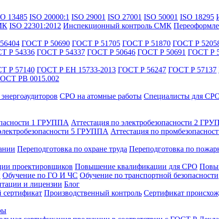
SO 13485
ISO 20000:1
ISO 29001
ISO 27001
ISO 50001
ISO 18295
МК
ISO 22301:2012
Инспекционный контроль СМК
Переоформле
56404
ГОСТ Р 50690
ГОСТ Р 51705
ГОСТ Р 51870
ГОСТ Р 5205
Т Р 54336
ГОСТ Р 54337
ГОСТ Р 50646
ГОСТ Р 50691
ГОСТ Р 
Т Р 57140
ГОСТ Р ЕН 15733-2013
ГОСТ Р 56247
ГОСТ Р 57137
ОСТ РВ 0015.002
энергоаудиторов
СРО на атомные работы
Специалисты для СР
опасности 1 ГРУППА
Аттестация по электробезопасности 2 ГР
 электробезопасности 5 ГРУППА
Аттестация по промбезопаснос
ании
Переподготовка по охране труда
Переподготовка по пожар
ии проектировщиков
Повышение квалификации для СРО
Повыш
и
Обучение по ГО И ЧС
Обучение по транспортной безопасности
тации и лицензии
Блог
 сертификат
Производственный контроль
Сертификат происхож
ры