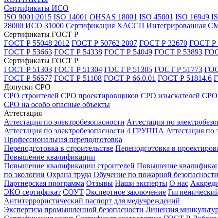
Сертификаты ИСО
ISO 9001:2015
ISO 14001
OHSAS 18001
ISO 45001
ISO 16949
I
28000
ИСО 31000
Сертификация ХАССП
Интегрированная С
Сертификаты ГОСТ Р
ГОСТ Р 55048 2012
ГОСТ Р 50762 2007
ГОСТ Р 32670
ГОСТ Р 
ГОСТ Р 53663
ГОСТ Р 54338
ГОСТ Р 54049
ГОСТ Р 53893
ГОС
Сертификаты ГОСТ Р
ГОСТ Р 51303
ГОСТ Р 51304
ГОСТ Р 51305
ГОСТ Р 51773
ГОС
ГОСТ Р 56577
ГОСТ Р 51108
ГОСТ Р 66.0.01
ГОСТ Р 51814.6
Г
Допуски СРО
СРО строителей
СРО проектировщиков
СРО изыскателей
СРО 
СРО на особо опасные объекты
Аттестация
Аттестация по электробезопасности
Аттестация по электробез
Аттестация по электробезопасности 4 ГРУППА
Аттестация по
Профессиональная переподготовка
Переподготовка в строительстве
Переподготовка в проектиров
Повышение квалификации
Повышение квалификации строителей
Повышение квалификац
по экологии
Охрана труда
Обучение по пожарной безопасност
Партнерская программа
Отзывы
Наши эксперты
О нас
Аккреди
ЭКО сертификат
СОУТ
Экспертное заключение
Гигиенический
Антитеррористический паспорт для медучреждений
Экспертиза промышленной безопасности
Лицензия минкульту