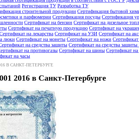
ольная сертификация продукции в соответствии с ГОСТ Р
Декла
испытаний
Регистрация ТУ
Разработка ТУ
ификация строительной продукции
Сертификация бытовой хим
осметики и парфюмерии
Сертификация посуды
Сертификация у
ышленности
Сертификат на бензин
Сертификат на дизельное топ
еты
Сертификат на печатную продукцию
Сертификат на украше
Сертификат на лекарства
Сертификат на УЗИ
Сертификат на ак
а люки
Сертификат на монеты
Сертификат на ножи
Сертификат
Сертификат на средства защиты
Сертификат на средства защит
ертификат на противогазы
Сертификат на шины
Сертификат на
фикат на часы
16 В САНКТ-ПЕТЕРБУРГЕ
01 2016 в Санкт-Петербурге