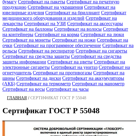
бумагу
Сертификат на пакеты
Сертификат на печатную
продукцию
Сертификат на украшения
Сертификат на
ювелирные изделия
Сертификат на бриллиант
Сертификат
медицинского оборудования и изделий
Сертификат на
лекарства
Сертификат на УЗИ
Сертификат на аксессуары
Сертификат на баллоны
Сертификат на волосы
Сертификат
на контейнеры
Сертификат на корма
Сертификат на люки
Сертификат на монеты
Сертификат на ножи
Сертификат на
очки
Сертификат на программное обеспечение
Сертификат на
рельсы
Сертификат на респиратор
Сертификат на сигареты
Сертификат на средства защиты
Сертификат на средства
защиты информации
Сертификат на цветы
Сертификат на
электронные сигареты
Сертификат на унитаз
Сертификат на
огнетушитель
Сертификат на противогазы
Сертификат на
шины
Сертификат на диски
Сертификат на аккумуляторы
(АКБ)
Сертификат на термометр
Сертификат на манометр
Сертификат на весы
Сертификат на часы
/
ГЛАВНАЯ
СЕРТИФИКАТ ГОСТ Р 55048
Сертификат ГОСТ Р 55048