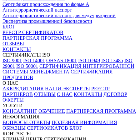
Сертификат происхождения по форме А
Антитеррористический паспорт
Антитеррористический паспорт для медучреждений
Экспертиза промышленной безопасности
БЛОГ
РЕЕСТР СЕРТИФИКАТОВ
ПАРТНЕРСКАЯ ПРОГРАММА
ОТЗЫВЫ
КОНТАКТЫ
СЕРТИФИКАТЫ ISO
ISO 9001
ISO 14001
OHSAS 18001
ISO 16949
ISO 13485
ISO
29001
ISO 50001
СЕРТИФИКАЦИЯ ИНТЕГРИРОВАННОЙ
СИСТЕМЫ МЕНЕДЖМЕНТА
СЕРТИФИКАЦИЯ
ПРОДУКТОВ
О НАС
АККРЕДИТАЦИЯ
НАШИ ЭКСПЕРТЫ
РЕЕСТР
ПАРТНЕРОВ
ОТЗЫВЫ
О НАС
КОНТАКТЫ
ДОГОВОР
ОФЕРТЫ
УСЛУГИ
КОНСАЛТИНГ
ОБУЧЕНИЕ
ПАРТНЕРСКАЯ ПРОГРАММА
ИНФОРМАЦИЯ
ВОПРОСЫ-ОТВЕТЫ
ПОЛЕЗНАЯ ИНФОРМАЦИЯ
ОБРАЗЦЫ СЕРТИФИКАТОВ
БЛОГ
КОНТАКТЫ
ЕДИНЫЙ ЦЕНТР СЕРТИФИКАЦИИ