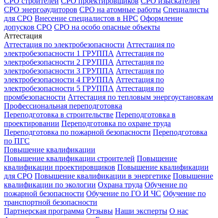
СРО строителей
СРО проектировщиков
СРО изыскателей
СРО энергоаудиторов
СРО на атомные работы
Специалисты
для СРО
Внесение специалистов в НРС
Оформление
допусков СРО
СРО на особо опасные объекты
Аттестация
Аттестация по электробезопасности
Аттестация по
электробезопасности 1 ГРУППА
Аттестация по
электробезопасности 2 ГРУППА
Аттестация по
электробезопасности 3 ГРУППА
Аттестация по
электробезопасности 4 ГРУППА
Аттестация по
электробезопасности 5 ГРУППА
Аттестация по
промбезопасности
Аттестация по тепловым энергоустановкам
Профессиональная переподготовка
Переподготовка в строительстве
Переподготовка в
проектировании
Переподготовка по охране труда
Переподготовка по пожарной безопасности
Переподготовка
по ПГС
Повышение квалификации
Повышение квалификации строителей
Повышение
квалификации проектировщиков
Повышение квалификации
для СРО
Повышение квалификации в энергетике
Повышение
квалификации по экологии
Охрана труда
Обучение по
пожарной безопасности
Обучение по ГО И ЧС
Обучение по
транспортной безопасности
Партнерская программа
Отзывы
Наши эксперты
О нас