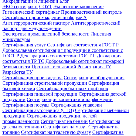
Аккредитации и лицензии
Блог
ЭКО сертификат
СОУТ
Экспертное заключение
Гигиенический сертификат
Производственный контроль
Сертификат происхождения по форме А
Антитеррористический паспорт
Антитеррористический
паспорт для медучреждений
Экспертиза промышленной безопасности
Лицензия
минкультуры
Сертификация услуг
Сертификат соответствия ГОСТ Р
Добровольная сертификация продукции в соответствии с
ГОСТ Р
Декларация о соответствии ГОСТ Р
Декларация
соответствия ТР ТС
Добровольный сертификат пожарной
безопасности
Протокол испытаний
Регистрация ТУ
Разработка ТУ
Сертификация производства
Сертификация оборудования
Сертификация строительной продукции
Сертификация
бытовой химии
Сертификация бытовых приборов
Сертификация пищевой продукции
Сертификация детской
продукции
Сертификация косметики и парфюмерии
Сертификация посуды
Сертификация упаковки
Сертификация автосервиса (СТО)
Сертификация мебельной
продукции
Сертификация продукции легкой
промышленности
Сертификат на бензин
Сертификат на
дизельное топливо
Сертификат на мазут
Сертификат на
топливо
Сертификат на туалетную бумагу
Сертификат на