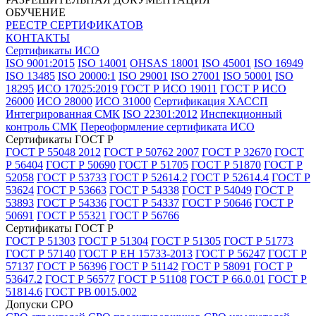
ОБУЧЕНИЕ
РЕЕСТР СЕРТИФИКАТОВ
КОНТАКТЫ
Сертификаты ИСО
ISO 9001:2015
ISO 14001
OHSAS 18001
ISO 45001
ISO 16949
ISO 13485
ISO 20000:1
ISO 29001
ISO 27001
ISO 50001
ISO
18295
ИСО 17025:2019
ГОСТ Р ИСО 19011
ГОСТ Р ИСО
26000
ИСО 28000
ИСО 31000
Сертификация ХАССП
Интегрированная СМК
ISO 22301:2012
Инспекционный
контроль СМК
Переоформление сертификата ИСО
Сертификаты ГОСТ Р
ГОСТ Р 55048 2012
ГОСТ Р 50762 2007
ГОСТ Р 32670
ГОСТ
Р 56404
ГОСТ Р 50690
ГОСТ Р 51705
ГОСТ Р 51870
ГОСТ Р
52058
ГОСТ Р 53733
ГОСТ Р 52614.2
ГОСТ Р 52614.4
ГОСТ Р
53624
ГОСТ Р 53663
ГОСТ Р 54338
ГОСТ Р 54049
ГОСТ Р
53893
ГОСТ Р 54336
ГОСТ Р 54337
ГОСТ Р 50646
ГОСТ Р
50691
ГОСТ Р 55321
ГОСТ Р 56766
Сертификаты ГОСТ Р
ГОСТ Р 51303
ГОСТ Р 51304
ГОСТ Р 51305
ГОСТ Р 51773
ГОСТ Р 57140
ГОСТ Р ЕН 15733-2013
ГОСТ Р 56247
ГОСТ Р
57137
ГОСТ Р 56396
ГОСТ Р 51142
ГОСТ Р 58091
ГОСТ Р
53647.2
ГОСТ Р 56577
ГОСТ Р 51108
ГОСТ Р 66.0.01
ГОСТ Р
51814.6
ГОСТ РВ 0015.002
Допуски СРО