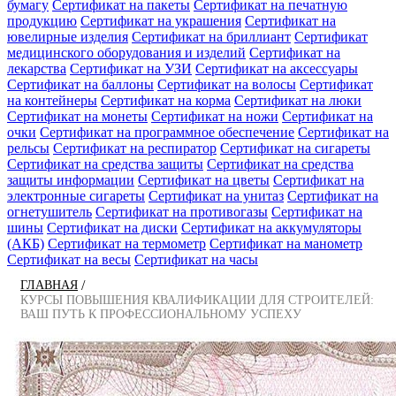
бумагу
Сертификат на пакеты
Сертификат на печатную
продукцию
Сертификат на украшения
Сертификат на
ювелирные изделия
Сертификат на бриллиант
Сертификат
медицинского оборудования и изделий
Сертификат на
лекарства
Сертификат на УЗИ
Сертификат на аксессуары
Сертификат на баллоны
Сертификат на волосы
Сертификат
на контейнеры
Сертификат на корма
Сертификат на люки
Сертификат на монеты
Сертификат на ножи
Сертификат на
очки
Сертификат на программное обеспечение
Сертификат на
рельсы
Сертификат на респиратор
Сертификат на сигареты
Сертификат на средства защиты
Сертификат на средства
защиты информации
Сертификат на цветы
Сертификат на
электронные сигареты
Сертификат на унитаз
Сертификат на
огнетушитель
Сертификат на противогазы
Сертификат на
шины
Сертификат на диски
Сертификат на аккумуляторы
(АКБ)
Сертификат на термометр
Сертификат на манометр
Сертификат на весы
Сертификат на часы
/
ГЛАВНАЯ
КУРСЫ ПОВЫШЕНИЯ КВАЛИФИКАЦИИ ДЛЯ СТРОИТЕЛЕЙ:
ВАШ ПУТЬ К ПРОФЕССИОНАЛЬНОМУ УСПЕХУ