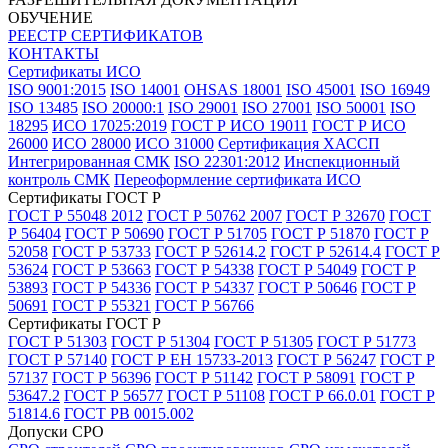
ОБУЧЕНИЕ
РЕЕСТР СЕРТИФИКАТОВ
КОНТАКТЫ
Сертификаты ИСО
ISO 9001:2015
ISO 14001
OHSAS 18001
ISO 45001
ISO 16949
ISO 13485
ISO 20000:1
ISO 29001
ISO 27001
ISO 50001
ISO
18295
ИСО 17025:2019
ГОСТ Р ИСО 19011
ГОСТ Р ИСО
26000
ИСО 28000
ИСО 31000
Сертификация ХАССП
Интегрированная СМК
ISO 22301:2012
Инспекционный
контроль СМК
Переоформление сертификата ИСО
Сертификаты ГОСТ Р
ГОСТ Р 55048 2012
ГОСТ Р 50762 2007
ГОСТ Р 32670
ГОСТ
Р 56404
ГОСТ Р 50690
ГОСТ Р 51705
ГОСТ Р 51870
ГОСТ Р
52058
ГОСТ Р 53733
ГОСТ Р 52614.2
ГОСТ Р 52614.4
ГОСТ Р
53624
ГОСТ Р 53663
ГОСТ Р 54338
ГОСТ Р 54049
ГОСТ Р
53893
ГОСТ Р 54336
ГОСТ Р 54337
ГОСТ Р 50646
ГОСТ Р
50691
ГОСТ Р 55321
ГОСТ Р 56766
Сертификаты ГОСТ Р
ГОСТ Р 51303
ГОСТ Р 51304
ГОСТ Р 51305
ГОСТ Р 51773
ГОСТ Р 57140
ГОСТ Р ЕН 15733-2013
ГОСТ Р 56247
ГОСТ Р
57137
ГОСТ Р 56396
ГОСТ Р 51142
ГОСТ Р 58091
ГОСТ Р
53647.2
ГОСТ Р 56577
ГОСТ Р 51108
ГОСТ Р 66.0.01
ГОСТ Р
51814.6
ГОСТ РВ 0015.002
Допуски СРО