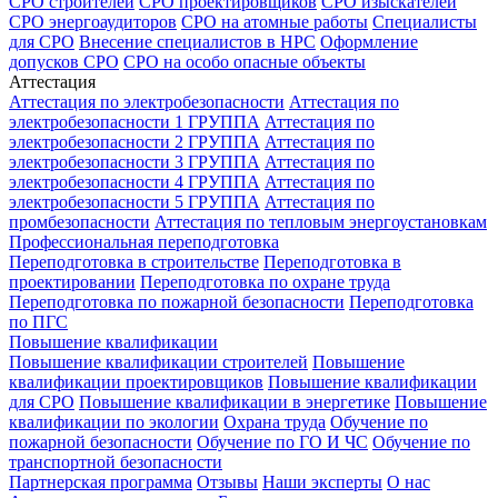
СРО строителей
СРО проектировщиков
СРО изыскателей
СРО энергоаудиторов
СРО на атомные работы
Специалисты
для СРО
Внесение специалистов в НРС
Оформление
допусков СРО
СРО на особо опасные объекты
Аттестация
Аттестация по электробезопасности
Аттестация по
электробезопасности 1 ГРУППА
Аттестация по
электробезопасности 2 ГРУППА
Аттестация по
электробезопасности 3 ГРУППА
Аттестация по
электробезопасности 4 ГРУППА
Аттестация по
электробезопасности 5 ГРУППА
Аттестация по
промбезопасности
Аттестация по тепловым энергоустановкам
Профессиональная переподготовка
Переподготовка в строительстве
Переподготовка в
проектировании
Переподготовка по охране труда
Переподготовка по пожарной безопасности
Переподготовка
по ПГС
Повышение квалификации
Повышение квалификации строителей
Повышение
квалификации проектировщиков
Повышение квалификации
для СРО
Повышение квалификации в энергетике
Повышение
квалификации по экологии
Охрана труда
Обучение по
пожарной безопасности
Обучение по ГО И ЧС
Обучение по
транспортной безопасности
Партнерская программа
Отзывы
Наши эксперты
О нас