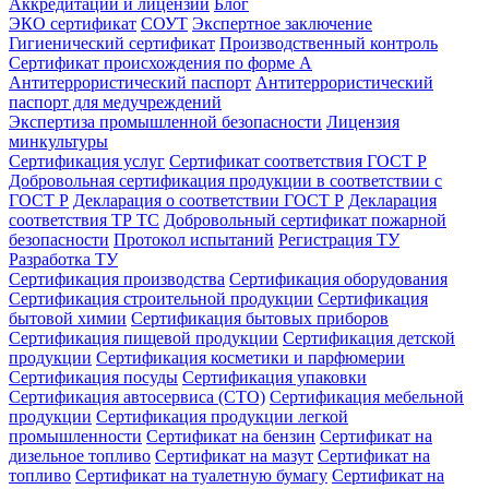
Аккредитации и лицензии
Блог
ЭКО сертификат
СОУТ
Экспертное заключение
Гигиенический сертификат
Производственный контроль
Сертификат происхождения по форме А
Антитеррористический паспорт
Антитеррористический
паспорт для медучреждений
Экспертиза промышленной безопасности
Лицензия
минкультуры
Сертификация услуг
Сертификат соответствия ГОСТ Р
Добровольная сертификация продукции в соответствии с
ГОСТ Р
Декларация о соответствии ГОСТ Р
Декларация
соответствия ТР ТС
Добровольный сертификат пожарной
безопасности
Протокол испытаний
Регистрация ТУ
Разработка ТУ
Сертификация производства
Сертификация оборудования
Сертификация строительной продукции
Сертификация
бытовой химии
Сертификация бытовых приборов
Сертификация пищевой продукции
Сертификация детской
продукции
Сертификация косметики и парфюмерии
Сертификация посуды
Сертификация упаковки
Сертификация автосервиса (СТО)
Сертификация мебельной
продукции
Сертификация продукции легкой
промышленности
Сертификат на бензин
Сертификат на
дизельное топливо
Сертификат на мазут
Сертификат на
топливо
Сертификат на туалетную бумагу
Сертификат на