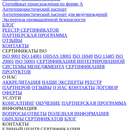
Сертификат происхождения по форме А
Антитеррористический паспорт
Антитеррористический паспорт для медучреждений
Экспертиза промышленной безопасности
БЛОГ
РЕЕСТР СЕРТИФИКАТОВ
ПАРТНЕРСКАЯ ПРОГРАММА
ОТЗЫВЫ
КОНТАКТЫ
СЕРТИФИКАТЫ ISO
ISO 9001
ISO 14001
OHSAS 18001
ISO 16949
ISO 13485
ISO
29001
ISO 50001
СЕРТИФИКАЦИЯ ИНТЕГРИРОВАННОЙ
СИСТЕМЫ МЕНЕДЖМЕНТА
СЕРТИФИКАЦИЯ
ПРОДУКТОВ
О НАС
АККРЕДИТАЦИЯ
НАШИ ЭКСПЕРТЫ
РЕЕСТР
ПАРТНЕРОВ
ОТЗЫВЫ
О НАС
КОНТАКТЫ
ДОГОВОР
ОФЕРТЫ
УСЛУГИ
КОНСАЛТИНГ
ОБУЧЕНИЕ
ПАРТНЕРСКАЯ ПРОГРАММА
ИНФОРМАЦИЯ
ВОПРОСЫ-ОТВЕТЫ
ПОЛЕЗНАЯ ИНФОРМАЦИЯ
ОБРАЗЦЫ СЕРТИФИКАТОВ
БЛОГ
КОНТАКТЫ
ЕДИНЫЙ ЦЕНТР СЕРТИФИКАЦИИ