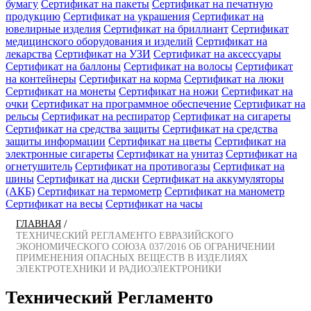
бумагу
Сертификат на пакеты
Сертификат на печатную
продукцию
Сертификат на украшения
Сертификат на
ювелирные изделия
Сертификат на бриллиант
Сертификат
медицинского оборудования и изделий
Сертификат на
лекарства
Сертификат на УЗИ
Сертификат на аксессуары
Сертификат на баллоны
Сертификат на волосы
Сертификат
на контейнеры
Сертификат на корма
Сертификат на люки
Сертификат на монеты
Сертификат на ножи
Сертификат на
очки
Сертификат на программное обеспечение
Сертификат на
рельсы
Сертификат на респиратор
Сертификат на сигареты
Сертификат на средства защиты
Сертификат на средства
защиты информации
Сертификат на цветы
Сертификат на
электронные сигареты
Сертификат на унитаз
Сертификат на
огнетушитель
Сертификат на противогазы
Сертификат на
шины
Сертификат на диски
Сертификат на аккумуляторы
(АКБ)
Сертификат на термометр
Сертификат на манометр
Сертификат на весы
Сертификат на часы
/
ГЛАВНАЯ
ТЕХНИЧЕСКИЙ РЕГЛАМЕНТО ЕВРАЗИЙСКОГО
ЭКОНОМИЧЕСКОГО СОЮЗА 037/2016 ОБ ОГРАНИЧЕНИИ
ПРИМЕНЕНИЯ ОПАСНЫХ ВЕЩЕСТВ В ИЗДЕЛИЯХ
ЭЛЕКТРОТЕХНИКИ И РАДИОЭЛЕКТРОНИКИ
Технический Регламенто