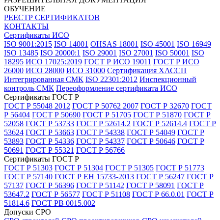
ОБУЧЕНИЕ
РЕЕСТР СЕРТИФИКАТОВ
КОНТАКТЫ
Сертификаты ИСО
ISO 9001:2015
ISO 14001
OHSAS 18001
ISO 45001
ISO 16949
ISO 13485
ISO 20000:1
ISO 29001
ISO 27001
ISO 50001
ISO
18295
ИСО 17025:2019
ГОСТ Р ИСО 19011
ГОСТ Р ИСО
26000
ИСО 28000
ИСО 31000
Сертификация ХАССП
Интегрированная СМК
ISO 22301:2012
Инспекционный
контроль СМК
Переоформление сертификата ИСО
Сертификаты ГОСТ Р
ГОСТ Р 55048 2012
ГОСТ Р 50762 2007
ГОСТ Р 32670
ГОСТ
Р 56404
ГОСТ Р 50690
ГОСТ Р 51705
ГОСТ Р 51870
ГОСТ Р
52058
ГОСТ Р 53733
ГОСТ Р 52614.2
ГОСТ Р 52614.4
ГОСТ Р
53624
ГОСТ Р 53663
ГОСТ Р 54338
ГОСТ Р 54049
ГОСТ Р
53893
ГОСТ Р 54336
ГОСТ Р 54337
ГОСТ Р 50646
ГОСТ Р
50691
ГОСТ Р 55321
ГОСТ Р 56766
Сертификаты ГОСТ Р
ГОСТ Р 51303
ГОСТ Р 51304
ГОСТ Р 51305
ГОСТ Р 51773
ГОСТ Р 57140
ГОСТ Р ЕН 15733-2013
ГОСТ Р 56247
ГОСТ Р
57137
ГОСТ Р 56396
ГОСТ Р 51142
ГОСТ Р 58091
ГОСТ Р
53647.2
ГОСТ Р 56577
ГОСТ Р 51108
ГОСТ Р 66.0.01
ГОСТ Р
51814.6
ГОСТ РВ 0015.002
Допуски СРО