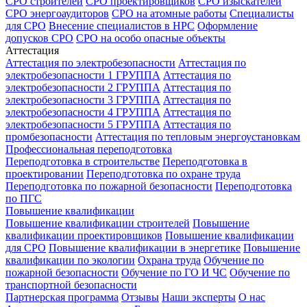
СРО строителей
СРО проектировщиков
СРО изыскателей
СРО энергоаудиторов
СРО на атомные работы
Специалисты
для СРО
Внесение специалистов в НРС
Оформление
допусков СРО
СРО на особо опасные объекты
Аттестация
Аттестация по электробезопасности
Аттестация по
электробезопасности 1 ГРУППА
Аттестация по
электробезопасности 2 ГРУППА
Аттестация по
электробезопасности 3 ГРУППА
Аттестация по
электробезопасности 4 ГРУППА
Аттестация по
электробезопасности 5 ГРУППА
Аттестация по
промбезопасности
Аттестация по тепловым энергоустановкам
Профессиональная переподготовка
Переподготовка в строительстве
Переподготовка в
проектировании
Переподготовка по охране труда
Переподготовка по пожарной безопасности
Переподготовка
по ПГС
Повышение квалификации
Повышение квалификации строителей
Повышение
квалификации проектировщиков
Повышение квалификации
для СРО
Повышение квалификации в энергетике
Повышение
квалификации по экологии
Охрана труда
Обучение по
пожарной безопасности
Обучение по ГО И ЧС
Обучение по
транспортной безопасности
Партнерская программа
Отзывы
Наши эксперты
О нас