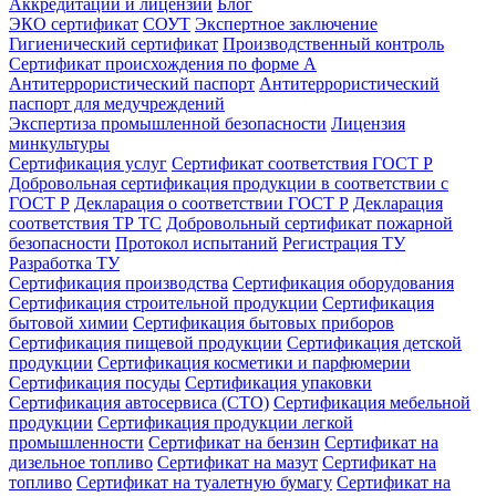
Аккредитации и лицензии
Блог
ЭКО сертификат
СОУТ
Экспертное заключение
Гигиенический сертификат
Производственный контроль
Сертификат происхождения по форме А
Антитеррористический паспорт
Антитеррористический
паспорт для медучреждений
Экспертиза промышленной безопасности
Лицензия
минкультуры
Сертификация услуг
Сертификат соответствия ГОСТ Р
Добровольная сертификация продукции в соответствии с
ГОСТ Р
Декларация о соответствии ГОСТ Р
Декларация
соответствия ТР ТС
Добровольный сертификат пожарной
безопасности
Протокол испытаний
Регистрация ТУ
Разработка ТУ
Сертификация производства
Сертификация оборудования
Сертификация строительной продукции
Сертификация
бытовой химии
Сертификация бытовых приборов
Сертификация пищевой продукции
Сертификация детской
продукции
Сертификация косметики и парфюмерии
Сертификация посуды
Сертификация упаковки
Сертификация автосервиса (СТО)
Сертификация мебельной
продукции
Сертификация продукции легкой
промышленности
Сертификат на бензин
Сертификат на
дизельное топливо
Сертификат на мазут
Сертификат на
топливо
Сертификат на туалетную бумагу
Сертификат на