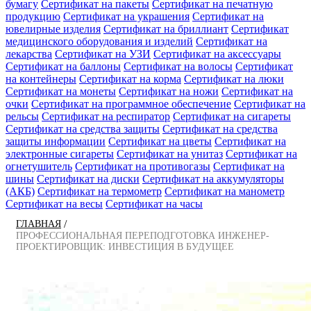
бумагу
Сертификат на пакеты
Сертификат на печатную
продукцию
Сертификат на украшения
Сертификат на
ювелирные изделия
Сертификат на бриллиант
Сертификат
медицинского оборудования и изделий
Сертификат на
лекарства
Сертификат на УЗИ
Сертификат на аксессуары
Сертификат на баллоны
Сертификат на волосы
Сертификат
на контейнеры
Сертификат на корма
Сертификат на люки
Сертификат на монеты
Сертификат на ножи
Сертификат на
очки
Сертификат на программное обеспечение
Сертификат на
рельсы
Сертификат на респиратор
Сертификат на сигареты
Сертификат на средства защиты
Сертификат на средства
защиты информации
Сертификат на цветы
Сертификат на
электронные сигареты
Сертификат на унитаз
Сертификат на
огнетушитель
Сертификат на противогазы
Сертификат на
шины
Сертификат на диски
Сертификат на аккумуляторы
(АКБ)
Сертификат на термометр
Сертификат на манометр
Сертификат на весы
Сертификат на часы
/
ГЛАВНАЯ
ПРОФЕССИОНАЛЬНАЯ ПЕРЕПОДГОТОВКА ИНЖЕНЕР-
ПРОЕКТИРОВЩИК: ИНВЕСТИЦИЯ В БУДУЩЕЕ