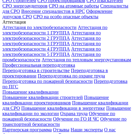
СРО строителей
СРО проектировщиков
СРО изыскателей
СРО энергоаудиторов
СРО на атомные работы
Специалисты
для СРО
Внесение специалистов в НРС
Оформление
допусков СРО
СРО на особо опасные объекты
Аттестация
Аттестация по электробезопасности
Аттестация по
электробезопасности 1 ГРУППА
Аттестация по
электробезопасности 2 ГРУППА
Аттестация по
электробезопасности 3 ГРУППА
Аттестация по
электробезопасности 4 ГРУППА
Аттестация по
электробезопасности 5 ГРУППА
Аттестация по
промбезопасности
Аттестация по тепловым энергоустановкам
Профессиональная переподготовка
Переподготовка в строительстве
Переподготовка в
проектировании
Переподготовка по охране труда
Переподготовка по пожарной безопасности
Переподготовка
по ПГС
Повышение квалификации
Повышение квалификации строителей
Повышение
квалификации проектировщиков
Повышение квалификации
для СРО
Повышение квалификации в энергетике
Повышение
квалификации по экологии
Охрана труда
Обучение по
пожарной безопасности
Обучение по ГО И ЧС
Обучение по
транспортной безопасности
Партнерская программа
Отзывы
Наши эксперты
О нас