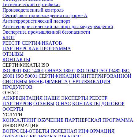
Гигиенический сертификат
Производственный контроль
Сертификат происхождения по форме А
Антитеррористический паспорт
Антитеррористический паспорт для медучреждений
Экспертиза промышленной безопасности
БЛОГ
РЕЕСТР СЕРТИФИКАТОВ
ПАРТНЕРСКАЯ ПРОГРАММА
ОТЗЫВЫ
КОНТАКТЫ
СЕРТИФИКАТЫ ISO
ISO 9001
ISO 14001
OHSAS 18001
ISO 16949
ISO 13485
ISO
29001
ISO 50001
СЕРТИФИКАЦИЯ ИНТЕГРИРОВАННОЙ
СИСТЕМЫ МЕНЕДЖМЕНТА
СЕРТИФИКАЦИЯ
ПРОДУКТОВ
О НАС
АККРЕДИТАЦИЯ
НАШИ ЭКСПЕРТЫ
РЕЕСТР
ПАРТНЕРОВ
ОТЗЫВЫ
О НАС
КОНТАКТЫ
ДОГОВОР
ОФЕРТЫ
УСЛУГИ
КОНСАЛТИНГ
ОБУЧЕНИЕ
ПАРТНЕРСКАЯ ПРОГРАММА
ИНФОРМАЦИЯ
ВОПРОСЫ-ОТВЕТЫ
ПОЛЕЗНАЯ ИНФОРМАЦИЯ
ОБРАЗЦЫ СЕРТИФИКАТОВ
БЛОГ