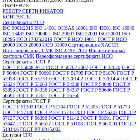
ОБУЧЕНИЕ
РЕЕСТР СЕРТИФИКАТОВ
КОНТАКТЫ
Сертификаты ИСО
ISO 9001:2015
ISO 14001
OHSAS 18001
ISO 45001
ISO 16949
ISO 13485
ISO 20000:1
ISO 29001
ISO 27001
ISO 50001
ISO
18295
ИСО 17025:2019
ГОСТ Р ИСО 19011
ГОСТ Р ИСО
26000
ИСО 28000
ИСО 31000
Сертификация ХАССП
Интегрированная СМК
ISO 22301:2012
Инспекционный
контроль СМК
Переоформление сертификата ИСО
Сертификаты ГОСТ Р
ГОСТ Р 55048 2012
ГОСТ Р 50762 2007
ГОСТ Р 32670
ГОСТ
Р 56404
ГОСТ Р 50690
ГОСТ Р 51705
ГОСТ Р 51870
ГОСТ Р
52058
ГОСТ Р 53733
ГОСТ Р 52614.2
ГОСТ Р 52614.4
ГОСТ Р
53624
ГОСТ Р 53663
ГОСТ Р 54338
ГОСТ Р 54049
ГОСТ Р
53893
ГОСТ Р 54336
ГОСТ Р 54337
ГОСТ Р 50646
ГОСТ Р
50691
ГОСТ Р 55321
ГОСТ Р 56766
Сертификаты ГОСТ Р
ГОСТ Р 51303
ГОСТ Р 51304
ГОСТ Р 51305
ГОСТ Р 51773
ГОСТ Р 57140
ГОСТ Р ЕН 15733-2013
ГОСТ Р 56247
ГОСТ Р
57137
ГОСТ Р 56396
ГОСТ Р 51142
ГОСТ Р 58091
ГОСТ Р
53647.2
ГОСТ Р 56577
ГОСТ Р 51108
ГОСТ Р 66.0.01
ГОСТ Р
51814.6
ГОСТ РВ 0015.002
Допуски СРО