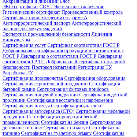
Аккредитации и лицензии
Блог
ЭКО сертификат
СОУТ
Экспертное заключение
Гигиенический сертификат
Производственный контроль
Сертификат происхождения по форме А
Антитеррористический паспорт
Антитеррористический
паспорт для медучреждений
Экспертиза промышленной безопасности
Лицензия
минкультуры
Сертификация услуг
Сертификат соответствия ГОСТ Р
Добровольная сертификация продукции в соответствии с
ГОСТ Р
Декларация о соответствии ГОСТ Р
Декларация
соответствия ТР ТС
Добровольный сертификат пожарной
безопасности
Протокол испытаний
Регистрация ТУ
Разработка ТУ
Сертификация производства
Сертификация оборудования
Сертификация строительной продукции
Сертификация
бытовой химии
Сертификация бытовых приборов
Сертификация пищевой продукции
Сертификация детской
продукции
Сертификация косметики и парфюмерии
Сертификация посуды
Сертификация упаковки
Сертификация автосервиса (СТО)
Сертификация мебельной
продукции
Сертификация продукции легкой
промышленности
Сертификат на бензин
Сертификат на
дизельное топливо
Сертификат на мазут
Сертификат на
топливо
Сертификат на туалетную бумагу
Сертификат на