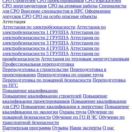
СРО строителей
СРО проектировщиков
СРО изыскателей
СРО энергоаудиторов
СРО на атомные работы
Специалисты
для СРО
Внесение специалистов в НРС
Оформление
допусков СРО
СРО на особо опасные объекты
Аттестация
Аттестация по электробезопасности
Аттестация по
электробезопасности 1 ГРУППА
Аттестация по
электробезопасности 2 ГРУППА
Аттестация по
электробезопасности 3 ГРУППА
Аттестация по
электробезопасности 4 ГРУППА
Аттестация по
электробезопасности 5 ГРУППА
Аттестация по
промбезопасности
Аттестация по тепловым энергоустановкам
Профессиональная переподготовка
Переподготовка в строительстве
Переподготовка в
проектировании
Переподготовка по охране труда
Переподготовка по пожарной безопасности
Переподготовка
по ПГС
Повышение квалификации
Повышение квалификации строителей
Повышение
квалификации проектировщиков
Повышение квалификации
для СРО
Повышение квалификации в энергетике
Повышение
квалификации по экологии
Охрана труда
Обучение по
пожарной безопасности
Обучение по ГО И ЧС
Обучение по
транспортной безопасности
Партнерская программа
Отзывы
Наши эксперты
О нас