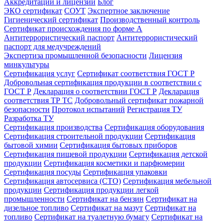
Аккредитации и лицензии
Блог
ЭКО сертификат
СОУТ
Экспертное заключение
Гигиенический сертификат
Производственный контроль
Сертификат происхождения по форме А
Антитеррористический паспорт
Антитеррористический
паспорт для медучреждений
Экспертиза промышленной безопасности
Лицензия
минкультуры
Сертификация услуг
Сертификат соответствия ГОСТ Р
Добровольная сертификация продукции в соответствии с
ГОСТ Р
Декларация о соответствии ГОСТ Р
Декларация
соответствия ТР ТС
Добровольный сертификат пожарной
безопасности
Протокол испытаний
Регистрация ТУ
Разработка ТУ
Сертификация производства
Сертификация оборудования
Сертификация строительной продукции
Сертификация
бытовой химии
Сертификация бытовых приборов
Сертификация пищевой продукции
Сертификация детской
продукции
Сертификация косметики и парфюмерии
Сертификация посуды
Сертификация упаковки
Сертификация автосервиса (СТО)
Сертификация мебельной
продукции
Сертификация продукции легкой
промышленности
Сертификат на бензин
Сертификат на
дизельное топливо
Сертификат на мазут
Сертификат на
топливо
Сертификат на туалетную бумагу
Сертификат на