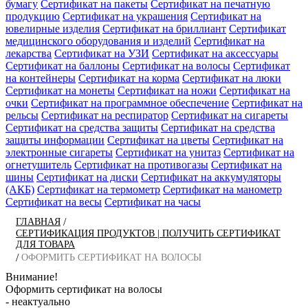
бумагу
Сертификат на пакеты
Сертификат на печатную
продукцию
Сертификат на украшения
Сертификат на
ювелирные изделия
Сертификат на бриллиант
Сертификат
медицинского оборудования и изделий
Сертификат на
лекарства
Сертификат на УЗИ
Сертификат на аксессуары
Сертификат на баллоны
Сертификат на волосы
Сертификат
на контейнеры
Сертификат на корма
Сертификат на люки
Сертификат на монеты
Сертификат на ножи
Сертификат на
очки
Сертификат на программное обеспечение
Сертификат на
рельсы
Сертификат на респиратор
Сертификат на сигареты
Сертификат на средства защиты
Сертификат на средства
защиты информации
Сертификат на цветы
Сертификат на
электронные сигареты
Сертификат на унитаз
Сертификат на
огнетушитель
Сертификат на противогазы
Сертификат на
шины
Сертификат на диски
Сертификат на аккумуляторы
(АКБ)
Сертификат на термометр
Сертификат на манометр
Сертификат на весы
Сертификат на часы
/
ГЛАВНАЯ
СЕРТИФИКАЦИЯ ПРОДУКТОВ | ПОЛУЧИТЬ СЕРТИФИКАТ
ДЛЯ ТОВАРА
/
ОФОРМИТЬ СЕРТИФИКАТ НА ВОЛОСЫ
Внимание!
Оформить сертификат на волосы
- неактуально