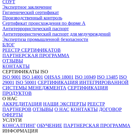
СОУТ
Экспертное заключение
Гигиенический сертификат
Производственный контроль
Сертификат происхождения по форме А
Антитеррористический паспорт
Антитеррористический паспорт для медучреждений
Экспертиза промышленной безопасности
БЛОГ
РЕЕСТР СЕРТИФИКАТОВ
ПАРТНЕРСКАЯ ПРОГРАММА
ОТЗЫВЫ
КОНТАКТЫ
СЕРТИФИКАТЫ ISO
ISO 9001
ISO 14001
OHSAS 18001
ISO 16949
ISO 13485
ISO
29001
ISO 50001
СЕРТИФИКАЦИЯ ИНТЕГРИРОВАННОЙ
СИСТЕМЫ МЕНЕДЖМЕНТА
СЕРТИФИКАЦИЯ
ПРОДУКТОВ
О НАС
АККРЕДИТАЦИЯ
НАШИ ЭКСПЕРТЫ
РЕЕСТР
ПАРТНЕРОВ
ОТЗЫВЫ
О НАС
КОНТАКТЫ
ДОГОВОР
ОФЕРТЫ
УСЛУГИ
КОНСАЛТИНГ
ОБУЧЕНИЕ
ПАРТНЕРСКАЯ ПРОГРАММА
ИНФОРМАЦИЯ