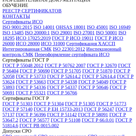
ОБУЧЕНИЕ
РЕЕСТР СЕРТИФИКАТОВ
КОНТАКТЫ
Сертификаты ИСО
ISO 9001:2015
ISO 14001
OHSAS 18001
ISO 45001
ISO 16949
ISO 13485
ISO 20000:1
ISO 29001
ISO 27001
ISO 50001
ISO
18295
ИСО 17025:2019
ГОСТ Р ИСО 19011
ГОСТ Р ИСО
26000
ИСО 28000
ИСО 31000
Сертификация ХАССП
Интегрированная СМК
ISO 22301:2012
Инспекционный
контроль СМК
Переоформление сертификата ИСО
Сертификаты ГОСТ Р
ГОСТ Р 55048 2012
ГОСТ Р 50762 2007
ГОСТ Р 32670
ГОСТ
Р 56404
ГОСТ Р 50690
ГОСТ Р 51705
ГОСТ Р 51870
ГОСТ Р
52058
ГОСТ Р 53733
ГОСТ Р 52614.2
ГОСТ Р 52614.4
ГОСТ Р
53624
ГОСТ Р 53663
ГОСТ Р 54338
ГОСТ Р 54049
ГОСТ Р
53893
ГОСТ Р 54336
ГОСТ Р 54337
ГОСТ Р 50646
ГОСТ Р
50691
ГОСТ Р 55321
ГОСТ Р 56766
Сертификаты ГОСТ Р
ГОСТ Р 51303
ГОСТ Р 51304
ГОСТ Р 51305
ГОСТ Р 51773
ГОСТ Р 57140
ГОСТ Р ЕН 15733-2013
ГОСТ Р 56247
ГОСТ Р
57137
ГОСТ Р 56396
ГОСТ Р 51142
ГОСТ Р 58091
ГОСТ Р
53647.2
ГОСТ Р 56577
ГОСТ Р 51108
ГОСТ Р 66.0.01
ГОСТ Р
51814.6
ГОСТ РВ 0015.002
Допуски СРО