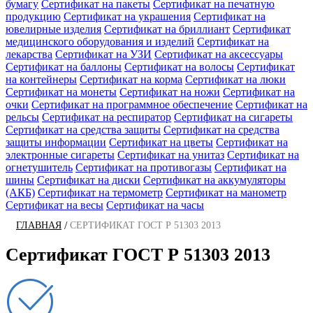
бумагу
Сертификат на пакеты
Сертификат на печатную
продукцию
Сертификат на украшения
Сертификат на
ювелирные изделия
Сертификат на бриллиант
Сертификат
медицинского оборудования и изделий
Сертификат на
лекарства
Сертификат на УЗИ
Сертификат на аксессуары
Сертификат на баллоны
Сертификат на волосы
Сертификат
на контейнеры
Сертификат на корма
Сертификат на люки
Сертификат на монеты
Сертификат на ножи
Сертификат на
очки
Сертификат на программное обеспечение
Сертификат на
рельсы
Сертификат на респиратор
Сертификат на сигареты
Сертификат на средства защиты
Сертификат на средства
защиты информации
Сертификат на цветы
Сертификат на
электронные сигареты
Сертификат на унитаз
Сертификат на
огнетушитель
Сертификат на противогазы
Сертификат на
шины
Сертификат на диски
Сертификат на аккумуляторы
(АКБ)
Сертификат на термометр
Сертификат на манометр
Сертификат на весы
Сертификат на часы
/
ГЛАВНАЯ
СЕРТИФИКАТ ГОСТ Р 51303 2013
Сертификат ГОСТ Р 51303 2013