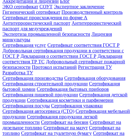
Аккредитации и лицензии
Блог
ЭКО сертификат
СОУТ
Экспертное заключение
Гигиенический сертификат
Производственный контроль
Сертификат происхождения по форме А
Антитеррористический паспорт
Антитеррористический
паспорт для медучреждений
Экспертиза промышленной безопасности
Лицензия
минкультуры
Сертификация услуг
Сертификат соответствия ГОСТ Р
Добровольная сертификация продукции в соответствии с
ГОСТ Р
Декларация о соответствии ГОСТ Р
Декларация
соответствия ТР ТС
Добровольный сертификат пожарной
безопасности
Протокол испытаний
Регистрация ТУ
Разработка ТУ
Сертификация производства
Сертификация оборудования
Сертификация строительной продукции
Сертификация
бытовой химии
Сертификация бытовых приборов
Сертификация пищевой продукции
Сертификация детской
продукции
Сертификация косметики и парфюмерии
Сертификация посуды
Сертификация упаковки
Сертификация автосервиса (СТО)
Сертификация мебельной
продукции
Сертификация продукции легкой
промышленности
Сертификат на бензин
Сертификат на
дизельное топливо
Сертификат на мазут
Сертификат на
топливо
Сертификат на туалетную бумагу
Сертификат на