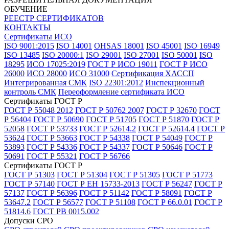
ОБУЧЕНИЕ
РЕЕСТР СЕРТИФИКАТОВ
КОНТАКТЫ
Сертификаты ИСО
ISO 9001:2015
ISO 14001
OHSAS 18001
ISO 45001
ISO 16949
ISO 13485
ISO 20000:1
ISO 29001
ISO 27001
ISO 50001
ISO
18295
ИСО 17025:2019
ГОСТ Р ИСО 19011
ГОСТ Р ИСО
26000
ИСО 28000
ИСО 31000
Сертификация ХАССП
Интегрированная СМК
ISO 22301:2012
Инспекционный
контроль СМК
Переоформление сертификата ИСО
Сертификаты ГОСТ Р
ГОСТ Р 55048 2012
ГОСТ Р 50762 2007
ГОСТ Р 32670
ГОСТ
Р 56404
ГОСТ Р 50690
ГОСТ Р 51705
ГОСТ Р 51870
ГОСТ Р
52058
ГОСТ Р 53733
ГОСТ Р 52614.2
ГОСТ Р 52614.4
ГОСТ Р
53624
ГОСТ Р 53663
ГОСТ Р 54338
ГОСТ Р 54049
ГОСТ Р
53893
ГОСТ Р 54336
ГОСТ Р 54337
ГОСТ Р 50646
ГОСТ Р
50691
ГОСТ Р 55321
ГОСТ Р 56766
Сертификаты ГОСТ Р
ГОСТ Р 51303
ГОСТ Р 51304
ГОСТ Р 51305
ГОСТ Р 51773
ГОСТ Р 57140
ГОСТ Р ЕН 15733-2013
ГОСТ Р 56247
ГОСТ Р
57137
ГОСТ Р 56396
ГОСТ Р 51142
ГОСТ Р 58091
ГОСТ Р
53647.2
ГОСТ Р 56577
ГОСТ Р 51108
ГОСТ Р 66.0.01
ГОСТ Р
51814.6
ГОСТ РВ 0015.002
Допуски СРО