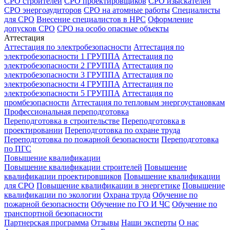
СРО строителей
СРО проектировщиков
СРО изыскателей
СРО энергоаудиторов
СРО на атомные работы
Специалисты
для СРО
Внесение специалистов в НРС
Оформление
допусков СРО
СРО на особо опасные объекты
Аттестация
Аттестация по электробезопасности
Аттестация по
электробезопасности 1 ГРУППА
Аттестация по
электробезопасности 2 ГРУППА
Аттестация по
электробезопасности 3 ГРУППА
Аттестация по
электробезопасности 4 ГРУППА
Аттестация по
электробезопасности 5 ГРУППА
Аттестация по
промбезопасности
Аттестация по тепловым энергоустановкам
Профессиональная переподготовка
Переподготовка в строительстве
Переподготовка в
проектировании
Переподготовка по охране труда
Переподготовка по пожарной безопасности
Переподготовка
по ПГС
Повышение квалификации
Повышение квалификации строителей
Повышение
квалификации проектировщиков
Повышение квалификации
для СРО
Повышение квалификации в энергетике
Повышение
квалификации по экологии
Охрана труда
Обучение по
пожарной безопасности
Обучение по ГО И ЧС
Обучение по
транспортной безопасности
Партнерская программа
Отзывы
Наши эксперты
О нас