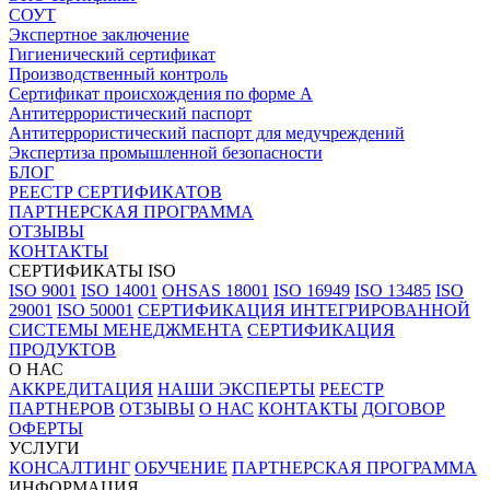
СОУТ
Экспертное заключение
Гигиенический сертификат
Производственный контроль
Сертификат происхождения по форме А
Антитеррористический паспорт
Антитеррористический паспорт для медучреждений
Экспертиза промышленной безопасности
БЛОГ
РЕЕСТР СЕРТИФИКАТОВ
ПАРТНЕРСКАЯ ПРОГРАММА
ОТЗЫВЫ
КОНТАКТЫ
СЕРТИФИКАТЫ ISO
ISO 9001
ISO 14001
OHSAS 18001
ISO 16949
ISO 13485
ISO
29001
ISO 50001
СЕРТИФИКАЦИЯ ИНТЕГРИРОВАННОЙ
СИСТЕМЫ МЕНЕДЖМЕНТА
СЕРТИФИКАЦИЯ
ПРОДУКТОВ
О НАС
АККРЕДИТАЦИЯ
НАШИ ЭКСПЕРТЫ
РЕЕСТР
ПАРТНЕРОВ
ОТЗЫВЫ
О НАС
КОНТАКТЫ
ДОГОВОР
ОФЕРТЫ
УСЛУГИ
КОНСАЛТИНГ
ОБУЧЕНИЕ
ПАРТНЕРСКАЯ ПРОГРАММА
ИНФОРМАЦИЯ