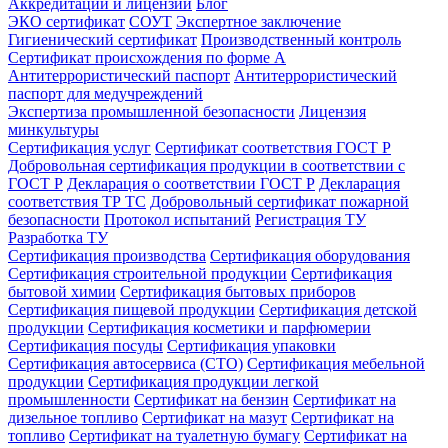
Аккредитации и лицензии
Блог
ЭКО сертификат
СОУТ
Экспертное заключение
Гигиенический сертификат
Производственный контроль
Сертификат происхождения по форме А
Антитеррористический паспорт
Антитеррористический
паспорт для медучреждений
Экспертиза промышленной безопасности
Лицензия
минкультуры
Сертификация услуг
Сертификат соответствия ГОСТ Р
Добровольная сертификация продукции в соответствии с
ГОСТ Р
Декларация о соответствии ГОСТ Р
Декларация
соответствия ТР ТС
Добровольный сертификат пожарной
безопасности
Протокол испытаний
Регистрация ТУ
Разработка ТУ
Сертификация производства
Сертификация оборудования
Сертификация строительной продукции
Сертификация
бытовой химии
Сертификация бытовых приборов
Сертификация пищевой продукции
Сертификация детской
продукции
Сертификация косметики и парфюмерии
Сертификация посуды
Сертификация упаковки
Сертификация автосервиса (СТО)
Сертификация мебельной
продукции
Сертификация продукции легкой
промышленности
Сертификат на бензин
Сертификат на
дизельное топливо
Сертификат на мазут
Сертификат на
топливо
Сертификат на туалетную бумагу
Сертификат на