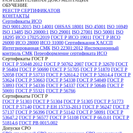
ОБУЧЕНИЕ
РЕЕСТР СЕРТИФИКАТОВ
КОНТАКТЫ
Сертификаты ИСО
ISO 9001:2015
ISO 14001
OHSAS 18001
ISO 45001
ISO 16949
ISO 13485
ISO 20000:1
ISO 29001
ISO 27001
ISO 50001
ISO
18295
ИСО 17025:2019
ГОСТ Р ИСО 19011
ГОСТ Р ИСО
26000
ИСО 28000
ИСО 31000
Сертификация ХАССП
Интегрированная СМК
ISO 22301:2012
Инспекционный
контроль СМК
Переоформление сертификата ИСО
Сертификаты ГОСТ Р
ГОСТ Р 55048 2012
ГОСТ Р 50762 2007
ГОСТ Р 32670
ГОСТ
Р 56404
ГОСТ Р 50690
ГОСТ Р 51705
ГОСТ Р 51870
ГОСТ Р
52058
ГОСТ Р 53733
ГОСТ Р 52614.2
ГОСТ Р 52614.4
ГОСТ Р
53624
ГОСТ Р 53663
ГОСТ Р 54338
ГОСТ Р 54049
ГОСТ Р
53893
ГОСТ Р 54336
ГОСТ Р 54337
ГОСТ Р 50646
ГОСТ Р
50691
ГОСТ Р 55321
ГОСТ Р 56766
Сертификаты ГОСТ Р
ГОСТ Р 51303
ГОСТ Р 51304
ГОСТ Р 51305
ГОСТ Р 51773
ГОСТ Р 57140
ГОСТ Р ЕН 15733-2013
ГОСТ Р 56247
ГОСТ Р
57137
ГОСТ Р 56396
ГОСТ Р 51142
ГОСТ Р 58091
ГОСТ Р
53647.2
ГОСТ Р 56577
ГОСТ Р 51108
ГОСТ Р 66.0.01
ГОСТ Р
51814.6
ГОСТ РВ 0015.002
Допуски СРО