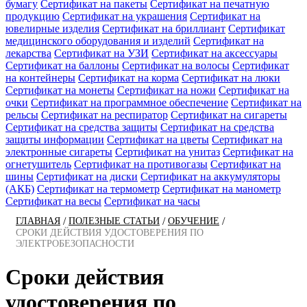
бумагу
Сертификат на пакеты
Сертификат на печатную
продукцию
Сертификат на украшения
Сертификат на
ювелирные изделия
Сертификат на бриллиант
Сертификат
медицинского оборудования и изделий
Сертификат на
лекарства
Сертификат на УЗИ
Сертификат на аксессуары
Сертификат на баллоны
Сертификат на волосы
Сертификат
на контейнеры
Сертификат на корма
Сертификат на люки
Сертификат на монеты
Сертификат на ножи
Сертификат на
очки
Сертификат на программное обеспечение
Сертификат на
рельсы
Сертификат на респиратор
Сертификат на сигареты
Сертификат на средства защиты
Сертификат на средства
защиты информации
Сертификат на цветы
Сертификат на
электронные сигареты
Сертификат на унитаз
Сертификат на
огнетушитель
Сертификат на противогазы
Сертификат на
шины
Сертификат на диски
Сертификат на аккумуляторы
(АКБ)
Сертификат на термометр
Сертификат на манометр
Сертификат на весы
Сертификат на часы
/
/
/
ГЛАВНАЯ
ПОЛЕЗНЫЕ СТАТЬИ
ОБУЧЕНИЕ
СРОКИ ДЕЙСТВИЯ УДОСТОВЕРЕНИЯ ПО
ЭЛЕКТРОБЕЗОПАСНОСТИ
Сроки действия
удостоверения по