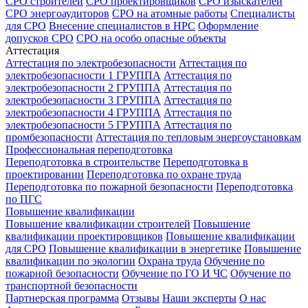
СРО строителей
СРО проектировщиков
СРО изыскателей
СРО энергоаудиторов
СРО на атомные работы
Специалисты
для СРО
Внесение специалистов в НРС
Оформление
допусков СРО
СРО на особо опасные объекты
Аттестация
Аттестация по электробезопасности
Аттестация по
электробезопасности 1 ГРУППА
Аттестация по
электробезопасности 2 ГРУППА
Аттестация по
электробезопасности 3 ГРУППА
Аттестация по
электробезопасности 4 ГРУППА
Аттестация по
электробезопасности 5 ГРУППА
Аттестация по
промбезопасности
Аттестация по тепловым энергоустановкам
Профессиональная переподготовка
Переподготовка в строительстве
Переподготовка в
проектировании
Переподготовка по охране труда
Переподготовка по пожарной безопасности
Переподготовка
по ПГС
Повышение квалификации
Повышение квалификации строителей
Повышение
квалификации проектировщиков
Повышение квалификации
для СРО
Повышение квалификации в энергетике
Повышение
квалификации по экологии
Охрана труда
Обучение по
пожарной безопасности
Обучение по ГО И ЧС
Обучение по
транспортной безопасности
Партнерская программа
Отзывы
Наши эксперты
О нас