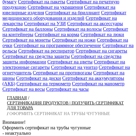
бумагу
Сертификат на пакеты
Сертификат на печатную
продукцию
Сертификат на украшения
Сертификат на
ювелирные изделия
Сертификат на бриллиант
Сертификат
медицинского оборудования и изделий
Сертификат на
лекарства
Сертификат на УЗИ
Сертификат на аксессуары
Сертификат на баллоны
Сертификат на волосы
Сертификат
на контейнеры
Сертификат на корма
Сертификат на люки
Сертификат на монеты
Сертификат на ножи
Сертификат на
очки
Сертификат на программное обеспечение
Сертификат на
рельсы
Сертификат на респиратор
Сертификат на сигареты
Сертификат на средства защиты
Сертификат на средства
защиты информации
Сертификат на цветы
Сертификат на
электронные сигареты
Сертификат на унитаз
Сертификат на
огнетушитель
Сертификат на противогазы
Сертификат на
шины
Сертификат на диски
Сертификат на аккумуляторы
(АКБ)
Сертификат на термометр
Сертификат на манометр
Сертификат на весы
Сертификат на часы
/
ГЛАВНАЯ
СЕРТИФИКАЦИЯ ПРОДУКТОВ | ПОЛУЧИТЬ СЕРТИФИКАТ
ДЛЯ ТОВАРА
/
ОФОРМИТЬ СЕРТИФИКАТ НА ТРУБЫ ЧУГУННЫЕ
Внимание!
Оформить сертификат на трубы чугунные
- неактуально