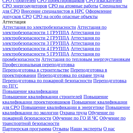
СРО строителей
СРО проектировщиков
СРО изыскателей
СРО энергоаудиторов
СРО на атомные работы
Специалисты
для СРО
Внесение специалистов в НРС
Оформление
допусков СРО
СРО на особо опасные объекты
Аттестация
Аттестация по электробезопасности
Аттестация по
электробезопасности 1 ГРУППА
Аттестация по
электробезопасности 2 ГРУППА
Аттестация по
электробезопасности 3 ГРУППА
Аттестация по
электробезопасности 4 ГРУППА
Аттестация по
электробезопасности 5 ГРУППА
Аттестация по
промбезопасности
Аттестация по тепловым энергоустановкам
Профессиональная переподготовка
Переподготовка в строительстве
Переподготовка в
проектировании
Переподготовка по охране труда
Переподготовка по пожарной безопасности
Переподготовка
по ПГС
Повышение квалификации
Повышение квалификации строителей
Повышение
квалификации проектировщиков
Повышение квалификации
для СРО
Повышение квалификации в энергетике
Повышение
квалификации по экологии
Охрана труда
Обучение по
пожарной безопасности
Обучение по ГО И ЧС
Обучение по
транспортной безопасности
Партнерская программа
Отзывы
Наши эксперты
О нас