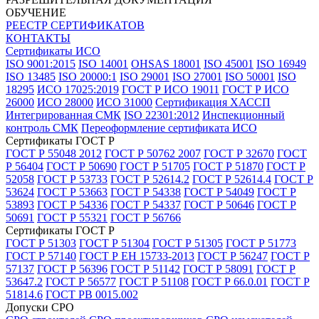
ОБУЧЕНИЕ
РЕЕСТР СЕРТИФИКАТОВ
КОНТАКТЫ
Сертификаты ИСО
ISO 9001:2015
ISO 14001
OHSAS 18001
ISO 45001
ISO 16949
ISO 13485
ISO 20000:1
ISO 29001
ISO 27001
ISO 50001
ISO
18295
ИСО 17025:2019
ГОСТ Р ИСО 19011
ГОСТ Р ИСО
26000
ИСО 28000
ИСО 31000
Сертификация ХАССП
Интегрированная СМК
ISO 22301:2012
Инспекционный
контроль СМК
Переоформление сертификата ИСО
Сертификаты ГОСТ Р
ГОСТ Р 55048 2012
ГОСТ Р 50762 2007
ГОСТ Р 32670
ГОСТ
Р 56404
ГОСТ Р 50690
ГОСТ Р 51705
ГОСТ Р 51870
ГОСТ Р
52058
ГОСТ Р 53733
ГОСТ Р 52614.2
ГОСТ Р 52614.4
ГОСТ Р
53624
ГОСТ Р 53663
ГОСТ Р 54338
ГОСТ Р 54049
ГОСТ Р
53893
ГОСТ Р 54336
ГОСТ Р 54337
ГОСТ Р 50646
ГОСТ Р
50691
ГОСТ Р 55321
ГОСТ Р 56766
Сертификаты ГОСТ Р
ГОСТ Р 51303
ГОСТ Р 51304
ГОСТ Р 51305
ГОСТ Р 51773
ГОСТ Р 57140
ГОСТ Р ЕН 15733-2013
ГОСТ Р 56247
ГОСТ Р
57137
ГОСТ Р 56396
ГОСТ Р 51142
ГОСТ Р 58091
ГОСТ Р
53647.2
ГОСТ Р 56577
ГОСТ Р 51108
ГОСТ Р 66.0.01
ГОСТ Р
51814.6
ГОСТ РВ 0015.002
Допуски СРО