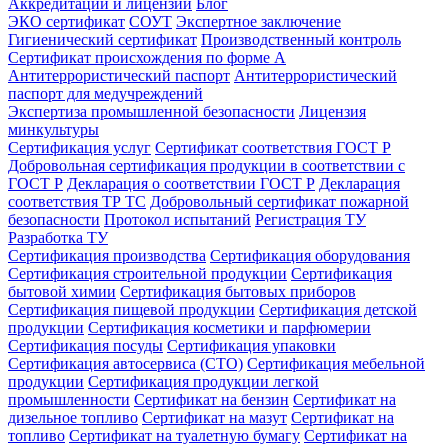
Аккредитации и лицензии
Блог
ЭКО сертификат
СОУТ
Экспертное заключение
Гигиенический сертификат
Производственный контроль
Сертификат происхождения по форме А
Антитеррористический паспорт
Антитеррористический
паспорт для медучреждений
Экспертиза промышленной безопасности
Лицензия
минкультуры
Сертификация услуг
Сертификат соответствия ГОСТ Р
Добровольная сертификация продукции в соответствии с
ГОСТ Р
Декларация о соответствии ГОСТ Р
Декларация
соответствия ТР ТС
Добровольный сертификат пожарной
безопасности
Протокол испытаний
Регистрация ТУ
Разработка ТУ
Сертификация производства
Сертификация оборудования
Сертификация строительной продукции
Сертификация
бытовой химии
Сертификация бытовых приборов
Сертификация пищевой продукции
Сертификация детской
продукции
Сертификация косметики и парфюмерии
Сертификация посуды
Сертификация упаковки
Сертификация автосервиса (СТО)
Сертификация мебельной
продукции
Сертификация продукции легкой
промышленности
Сертификат на бензин
Сертификат на
дизельное топливо
Сертификат на мазут
Сертификат на
топливо
Сертификат на туалетную бумагу
Сертификат на