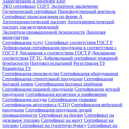
Аккредитации и лицензии
Блог
ЭКО сертификат
СОУТ
Экспертное заключение
Гигиенический сертификат
Производственный контроль
Сертификат происхождения по форме А
Антитеррористический паспорт
Антитеррористический
паспорт для медучреждений
Экспертиза промышленной безопасности
Лицензия
минкультуры
Сертификация услуг
Сертификат соответствия ГОСТ Р
Добровольная сертификация продукции в соответствии с
ГОСТ Р
Декларация о соответствии ГОСТ Р
Декларация
соответствия ТР ТС
Добровольный сертификат пожарной
безопасности
Протокол испытаний
Регистрация ТУ
Разработка ТУ
Сертификация производства
Сертификация оборудования
Сертификация строительной продукции
Сертификация
бытовой химии
Сертификация бытовых приборов
Сертификация пищевой продукции
Сертификация детской
продукции
Сертификация косметики и парфюмерии
Сертификация посуды
Сертификация упаковки
Сертификация автосервиса (СТО)
Сертификация мебельной
продукции
Сертификация продукции легкой
промышленности
Сертификат на бензин
Сертификат на
дизельное топливо
Сертификат на мазут
Сертификат на
топливо
Сертификат на туалетную бумагу
Сертификат на