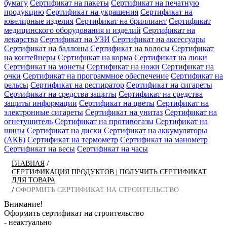
бумагу
Сертификат на пакеты
Сертификат на печатную
продукцию
Сертификат на украшения
Сертификат на
ювелирные изделия
Сертификат на бриллиант
Сертификат
медицинского оборудования и изделий
Сертификат на
лекарства
Сертификат на УЗИ
Сертификат на аксессуары
Сертификат на баллоны
Сертификат на волосы
Сертификат
на контейнеры
Сертификат на корма
Сертификат на люки
Сертификат на монеты
Сертификат на ножи
Сертификат на
очки
Сертификат на программное обеспечение
Сертификат на
рельсы
Сертификат на респиратор
Сертификат на сигареты
Сертификат на средства защиты
Сертификат на средства
защиты информации
Сертификат на цветы
Сертификат на
электронные сигареты
Сертификат на унитаз
Сертификат на
огнетушитель
Сертификат на противогазы
Сертификат на
шины
Сертификат на диски
Сертификат на аккумуляторы
(АКБ)
Сертификат на термометр
Сертификат на манометр
Сертификат на весы
Сертификат на часы
/
ГЛАВНАЯ
СЕРТИФИКАЦИЯ ПРОДУКТОВ | ПОЛУЧИТЬ СЕРТИФИКАТ
ДЛЯ ТОВАРА
/
ОФОРМИТЬ СЕРТИФИКАТ НА СТРОИТЕЛЬСТВО
Внимание!
Оформить сертификат на строительство
- неактуально