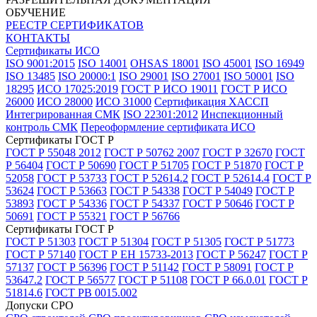
ОБУЧЕНИЕ
РЕЕСТР СЕРТИФИКАТОВ
КОНТАКТЫ
Сертификаты ИСО
ISO 9001:2015
ISO 14001
OHSAS 18001
ISO 45001
ISO 16949
ISO 13485
ISO 20000:1
ISO 29001
ISO 27001
ISO 50001
ISO
18295
ИСО 17025:2019
ГОСТ Р ИСО 19011
ГОСТ Р ИСО
26000
ИСО 28000
ИСО 31000
Сертификация ХАССП
Интегрированная СМК
ISO 22301:2012
Инспекционный
контроль СМК
Переоформление сертификата ИСО
Сертификаты ГОСТ Р
ГОСТ Р 55048 2012
ГОСТ Р 50762 2007
ГОСТ Р 32670
ГОСТ
Р 56404
ГОСТ Р 50690
ГОСТ Р 51705
ГОСТ Р 51870
ГОСТ Р
52058
ГОСТ Р 53733
ГОСТ Р 52614.2
ГОСТ Р 52614.4
ГОСТ Р
53624
ГОСТ Р 53663
ГОСТ Р 54338
ГОСТ Р 54049
ГОСТ Р
53893
ГОСТ Р 54336
ГОСТ Р 54337
ГОСТ Р 50646
ГОСТ Р
50691
ГОСТ Р 55321
ГОСТ Р 56766
Сертификаты ГОСТ Р
ГОСТ Р 51303
ГОСТ Р 51304
ГОСТ Р 51305
ГОСТ Р 51773
ГОСТ Р 57140
ГОСТ Р ЕН 15733-2013
ГОСТ Р 56247
ГОСТ Р
57137
ГОСТ Р 56396
ГОСТ Р 51142
ГОСТ Р 58091
ГОСТ Р
53647.2
ГОСТ Р 56577
ГОСТ Р 51108
ГОСТ Р 66.0.01
ГОСТ Р
51814.6
ГОСТ РВ 0015.002
Допуски СРО