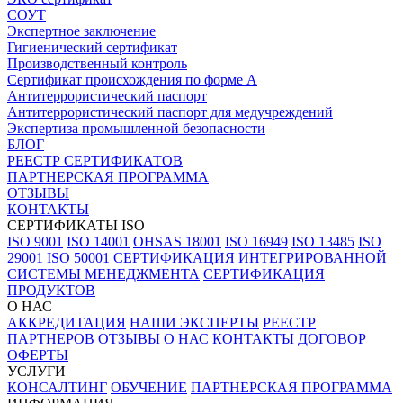
СОУТ
Экспертное заключение
Гигиенический сертификат
Производственный контроль
Сертификат происхождения по форме А
Антитеррористический паспорт
Антитеррористический паспорт для медучреждений
Экспертиза промышленной безопасности
БЛОГ
РЕЕСТР СЕРТИФИКАТОВ
ПАРТНЕРСКАЯ ПРОГРАММА
ОТЗЫВЫ
КОНТАКТЫ
СЕРТИФИКАТЫ ISO
ISO 9001
ISO 14001
OHSAS 18001
ISO 16949
ISO 13485
ISO
29001
ISO 50001
СЕРТИФИКАЦИЯ ИНТЕГРИРОВАННОЙ
СИСТЕМЫ МЕНЕДЖМЕНТА
СЕРТИФИКАЦИЯ
ПРОДУКТОВ
О НАС
АККРЕДИТАЦИЯ
НАШИ ЭКСПЕРТЫ
РЕЕСТР
ПАРТНЕРОВ
ОТЗЫВЫ
О НАС
КОНТАКТЫ
ДОГОВОР
ОФЕРТЫ
УСЛУГИ
КОНСАЛТИНГ
ОБУЧЕНИЕ
ПАРТНЕРСКАЯ ПРОГРАММА