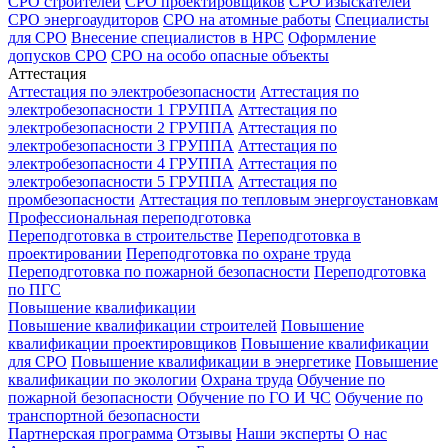
СРО строителей
СРО проектировщиков
СРО изыскателей
СРО энергоаудиторов
СРО на атомные работы
Специалисты
для СРО
Внесение специалистов в НРС
Оформление
допусков СРО
СРО на особо опасные объекты
Аттестация
Аттестация по электробезопасности
Аттестация по
электробезопасности 1 ГРУППА
Аттестация по
электробезопасности 2 ГРУППА
Аттестация по
электробезопасности 3 ГРУППА
Аттестация по
электробезопасности 4 ГРУППА
Аттестация по
электробезопасности 5 ГРУППА
Аттестация по
промбезопасности
Аттестация по тепловым энергоустановкам
Профессиональная переподготовка
Переподготовка в строительстве
Переподготовка в
проектировании
Переподготовка по охране труда
Переподготовка по пожарной безопасности
Переподготовка
по ПГС
Повышение квалификации
Повышение квалификации строителей
Повышение
квалификации проектировщиков
Повышение квалификации
для СРО
Повышение квалификации в энергетике
Повышение
квалификации по экологии
Охрана труда
Обучение по
пожарной безопасности
Обучение по ГО И ЧС
Обучение по
транспортной безопасности
Партнерская программа
Отзывы
Наши эксперты
О нас