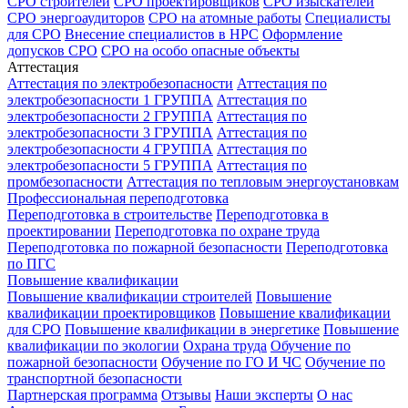
СРО строителей
СРО проектировщиков
СРО изыскателей
СРО энергоаудиторов
СРО на атомные работы
Специалисты
для СРО
Внесение специалистов в НРС
Оформление
допусков СРО
СРО на особо опасные объекты
Аттестация
Аттестация по электробезопасности
Аттестация по
электробезопасности 1 ГРУППА
Аттестация по
электробезопасности 2 ГРУППА
Аттестация по
электробезопасности 3 ГРУППА
Аттестация по
электробезопасности 4 ГРУППА
Аттестация по
электробезопасности 5 ГРУППА
Аттестация по
промбезопасности
Аттестация по тепловым энергоустановкам
Профессиональная переподготовка
Переподготовка в строительстве
Переподготовка в
проектировании
Переподготовка по охране труда
Переподготовка по пожарной безопасности
Переподготовка
по ПГС
Повышение квалификации
Повышение квалификации строителей
Повышение
квалификации проектировщиков
Повышение квалификации
для СРО
Повышение квалификации в энергетике
Повышение
квалификации по экологии
Охрана труда
Обучение по
пожарной безопасности
Обучение по ГО И ЧС
Обучение по
транспортной безопасности
Партнерская программа
Отзывы
Наши эксперты
О нас