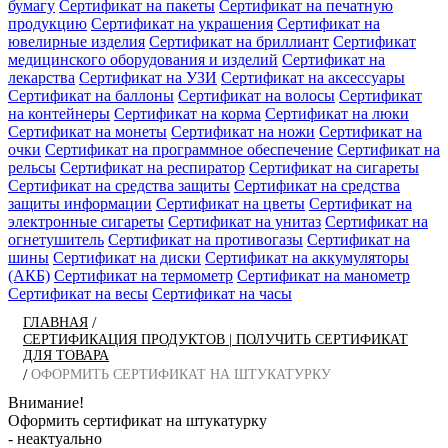
бумагу
Сертификат на пакеты
Сертификат на печатную
продукцию
Сертификат на украшения
Сертификат на
ювелирные изделия
Сертификат на бриллиант
Сертификат
медицинского оборудования и изделий
Сертификат на
лекарства
Сертификат на УЗИ
Сертификат на аксессуары
Сертификат на баллоны
Сертификат на волосы
Сертификат
на контейнеры
Сертификат на корма
Сертификат на люки
Сертификат на монеты
Сертификат на ножи
Сертификат на
очки
Сертификат на программное обеспечение
Сертификат на
рельсы
Сертификат на респиратор
Сертификат на сигареты
Сертификат на средства защиты
Сертификат на средства
защиты информации
Сертификат на цветы
Сертификат на
электронные сигареты
Сертификат на унитаз
Сертификат на
огнетушитель
Сертификат на противогазы
Сертификат на
шины
Сертификат на диски
Сертификат на аккумуляторы
(АКБ)
Сертификат на термометр
Сертификат на манометр
Сертификат на весы
Сертификат на часы
/
ГЛАВНАЯ
СЕРТИФИКАЦИЯ ПРОДУКТОВ | ПОЛУЧИТЬ СЕРТИФИКАТ
ДЛЯ ТОВАРА
/
ОФОРМИТЬ СЕРТИФИКАТ НА ШТУКАТУРКУ
Внимание!
Оформить сертификат на штукатурку
- неактуально