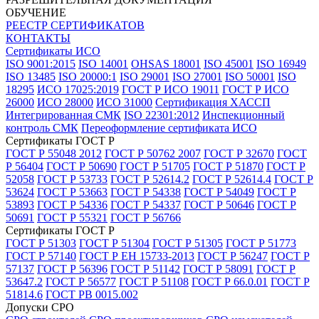
ОБУЧЕНИЕ
РЕЕСТР СЕРТИФИКАТОВ
КОНТАКТЫ
Сертификаты ИСО
ISO 9001:2015
ISO 14001
OHSAS 18001
ISO 45001
ISO 16949
ISO 13485
ISO 20000:1
ISO 29001
ISO 27001
ISO 50001
ISO
18295
ИСО 17025:2019
ГОСТ Р ИСО 19011
ГОСТ Р ИСО
26000
ИСО 28000
ИСО 31000
Сертификация ХАССП
Интегрированная СМК
ISO 22301:2012
Инспекционный
контроль СМК
Переоформление сертификата ИСО
Сертификаты ГОСТ Р
ГОСТ Р 55048 2012
ГОСТ Р 50762 2007
ГОСТ Р 32670
ГОСТ
Р 56404
ГОСТ Р 50690
ГОСТ Р 51705
ГОСТ Р 51870
ГОСТ Р
52058
ГОСТ Р 53733
ГОСТ Р 52614.2
ГОСТ Р 52614.4
ГОСТ Р
53624
ГОСТ Р 53663
ГОСТ Р 54338
ГОСТ Р 54049
ГОСТ Р
53893
ГОСТ Р 54336
ГОСТ Р 54337
ГОСТ Р 50646
ГОСТ Р
50691
ГОСТ Р 55321
ГОСТ Р 56766
Сертификаты ГОСТ Р
ГОСТ Р 51303
ГОСТ Р 51304
ГОСТ Р 51305
ГОСТ Р 51773
ГОСТ Р 57140
ГОСТ Р ЕН 15733-2013
ГОСТ Р 56247
ГОСТ Р
57137
ГОСТ Р 56396
ГОСТ Р 51142
ГОСТ Р 58091
ГОСТ Р
53647.2
ГОСТ Р 56577
ГОСТ Р 51108
ГОСТ Р 66.0.01
ГОСТ Р
51814.6
ГОСТ РВ 0015.002
Допуски СРО