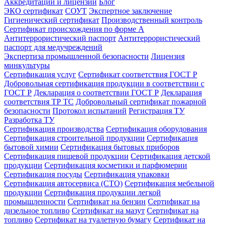
Аккредитации и лицензии
Блог
ЭКО сертификат
СОУТ
Экспертное заключение
Гигиенический сертификат
Производственный контроль
Сертификат происхождения по форме А
Антитеррористический паспорт
Антитеррористический
паспорт для медучреждений
Экспертиза промышленной безопасности
Лицензия
минкультуры
Сертификация услуг
Сертификат соответствия ГОСТ Р
Добровольная сертификация продукции в соответствии с
ГОСТ Р
Декларация о соответствии ГОСТ Р
Декларация
соответствия ТР ТС
Добровольный сертификат пожарной
безопасности
Протокол испытаний
Регистрация ТУ
Разработка ТУ
Сертификация производства
Сертификация оборудования
Сертификация строительной продукции
Сертификация
бытовой химии
Сертификация бытовых приборов
Сертификация пищевой продукции
Сертификация детской
продукции
Сертификация косметики и парфюмерии
Сертификация посуды
Сертификация упаковки
Сертификация автосервиса (СТО)
Сертификация мебельной
продукции
Сертификация продукции легкой
промышленности
Сертификат на бензин
Сертификат на
дизельное топливо
Сертификат на мазут
Сертификат на
топливо
Сертификат на туалетную бумагу
Сертификат на