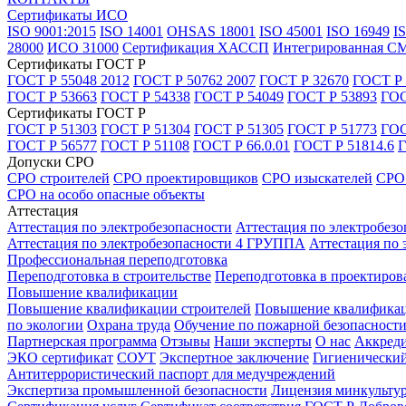
Сертификаты ИСО
ISO 9001:2015
ISO 14001
OHSAS 18001
ISO 45001
ISO 16949
I
28000
ИСО 31000
Сертификация ХАССП
Интегрированная С
Сертификаты ГОСТ Р
ГОСТ Р 55048 2012
ГОСТ Р 50762 2007
ГОСТ Р 32670
ГОСТ Р 
ГОСТ Р 53663
ГОСТ Р 54338
ГОСТ Р 54049
ГОСТ Р 53893
ГОС
Сертификаты ГОСТ Р
ГОСТ Р 51303
ГОСТ Р 51304
ГОСТ Р 51305
ГОСТ Р 51773
ГОС
ГОСТ Р 56577
ГОСТ Р 51108
ГОСТ Р 66.0.01
ГОСТ Р 51814.6
Г
Допуски СРО
СРО строителей
СРО проектировщиков
СРО изыскателей
СРО 
СРО на особо опасные объекты
Аттестация
Аттестация по электробезопасности
Аттестация по электробез
Аттестация по электробезопасности 4 ГРУППА
Аттестация по
Профессиональная переподготовка
Переподготовка в строительстве
Переподготовка в проектиров
Повышение квалификации
Повышение квалификации строителей
Повышение квалификац
по экологии
Охрана труда
Обучение по пожарной безопасност
Партнерская программа
Отзывы
Наши эксперты
О нас
Аккреди
ЭКО сертификат
СОУТ
Экспертное заключение
Гигиенический
Антитеррористический паспорт для медучреждений
Экспертиза промышленной безопасности
Лицензия минкульту