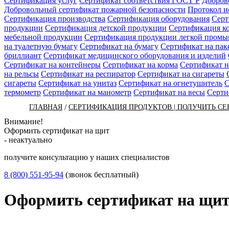
Сертификация услуг
Сертификат соответствия ГОСТ Р
Добров
Добровольный сертификат пожарной безопасности
Протокол 
Сертификация производства
Сертификация оборудования
Серт
продукции
Сертификация детской продукции
Сертификация к
мебельной продукции
Сертификация продукции легкой пром
на туалетную бумагу
Сертификат на бумагу
Сертификат на пак
бриллиант
Сертификат медицинского оборудования и изделий
Сертификат на контейнеры
Сертификат на корма
Сертификат н
на рельсы
Сертификат на респиратор
Сертификат на сигареты
сигареты
Сертификат на унитаз
Сертификат на огнетушитель
С
термометр
Сертификат на манометр
Сертификат на весы
Серти
/
ГЛАВНАЯ
СЕРТИФИКАЦИЯ ПРОДУКТОВ | ПОЛУЧИТЬ СЕ
Внимание!
Оформить сертификат на щит
- неактуально
получите консультацию у наших специалистов
8 (800) 551-95-94
(звонок бесплатный)
Оформить сертификат на щи