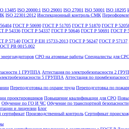
SO 13485
ISO 20000:1
ISO 29001
ISO 27001
ISO 50001
ISO 18295
МК
ISO 22301:2012
Инспекционный контроль СМК
Переоформле
56404
ГОСТ Р 50690
ГОСТ Р 51705
ГОСТ Р 51870
ГОСТ Р 5205
Т Р 54336
ГОСТ Р 54337
ГОСТ Р 50646
ГОСТ Р 50691
ГОСТ Р 
Т Р 57140
ГОСТ Р ЕН 15733-2013
ГОСТ Р 56247
ГОСТ Р 57137
ОСТ РВ 0015.002
энергоаудиторов
СРО на атомные работы
Специалисты для СР
опасности 1 ГРУППА
Аттестация по электробезопасности 2 ГР
 электробезопасности 5 ГРУППА
Аттестация по промбезопаснос
ании
Переподготовка по охране труда
Переподготовка по пожар
ии проектировщиков
Повышение квалификации для СРО
Повыш
и
Обучение по ГО И ЧС
Обучение по транспортной безопасности
тации и лицензии
Блог
 сертификат
Производственный контроль
Сертификат происхож
ры