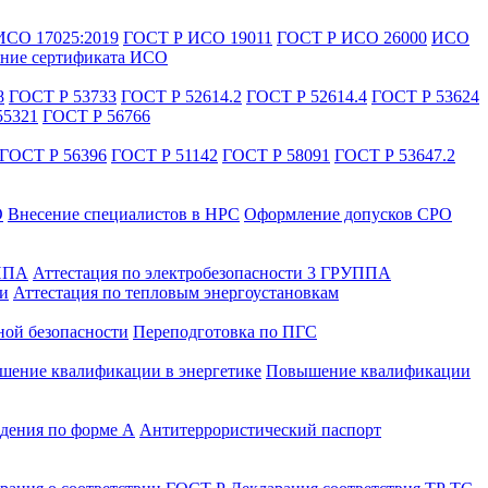
ИСО 17025:2019
ГОСТ Р ИСО 19011
ГОСТ Р ИСО 26000
ИСО
ние сертификата ИСО
8
ГОСТ Р 53733
ГОСТ Р 52614.2
ГОСТ Р 52614.4
ГОСТ Р 53624
55321
ГОСТ Р 56766
ГОСТ Р 56396
ГОСТ Р 51142
ГОСТ Р 58091
ГОСТ Р 53647.2
О
Внесение специалистов в НРС
Оформление допусков СРО
УППА
Аттестация по электробезопасности 3 ГРУППА
ти
Аттестация по тепловым энергоустановкам
ной безопасности
Переподготовка по ПГС
ение квалификации в энергетике
Повышение квалификации
дения по форме А
Антитеррористический паспорт