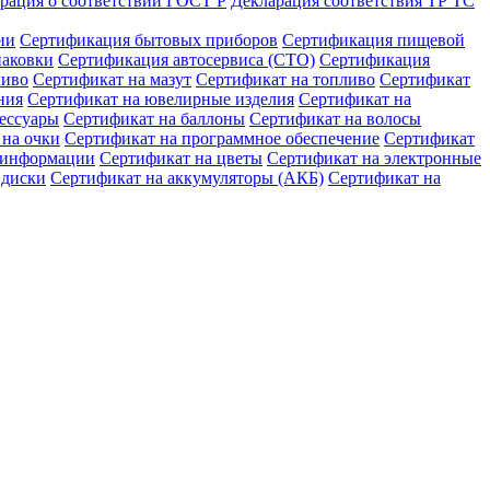
рация о соответствии ГОСТ Р
Декларация соответствия ТР ТС
ии
Сертификация бытовых приборов
Сертификация пищевой
паковки
Сертификация автосервиса (СТО)
Сертификация
ливо
Сертификат на мазут
Сертификат на топливо
Сертификат
ния
Сертификат на ювелирные изделия
Сертификат на
сессуары
Сертификат на баллоны
Сертификат на волосы
 на очки
Сертификат на программное обеспечение
Сертификат
ы информации
Сертификат на цветы
Сертификат на электронные
 диски
Сертификат на аккумуляторы (АКБ)
Сертификат на