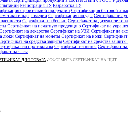
ольная сертификация продукции в соответствии с ГОСТ Р
Декла
испытаний
Регистрация ТУ
Разработка ТУ
ификация строительной продукции
Сертификация бытовой хим
осметики и парфюмерии
Сертификация посуды
Сертификация у
ышленности
Сертификат на бензин
Сертификат на дизельное топ
еты
Сертификат на печатную продукцию
Сертификат на украше
Сертификат на лекарства
Сертификат на УЗИ
Сертификат на ак
а люки
Сертификат на монеты
Сертификат на ножи
Сертификат
Сертификат на средства защиты
Сертификат на средства защит
ертификат на противогазы
Сертификат на шины
Сертификат на
фикат на часы
/
РТИФИКАТ ДЛЯ ТОВАРА
ОФОРМИТЬ СЕРТИФИКАТ НА ЩИТ
т