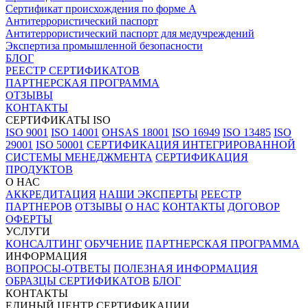
Сертификат происхождения по форме А
Антитеррористический паспорт
Антитеррористический паспорт для медучреждений
Экспертиза промышленной безопасности
БЛОГ
РЕЕСТР СЕРТИФИКАТОВ
ПАРТНЕРСКАЯ ПРОГРАММА
ОТЗЫВЫ
КОНТАКТЫ
СЕРТИФИКАТЫ ISO
ISO 9001
ISO 14001
OHSAS 18001
ISO 16949
ISO 13485
ISO
29001
ISO 50001
СЕРТИФИКАЦИЯ ИНТЕГРИРОВАННОЙ
СИСТЕМЫ МЕНЕДЖМЕНТА
СЕРТИФИКАЦИЯ
ПРОДУКТОВ
О НАС
АККРЕДИТАЦИЯ
НАШИ ЭКСПЕРТЫ
РЕЕСТР
ПАРТНЕРОВ
ОТЗЫВЫ
О НАС
КОНТАКТЫ
ДОГОВОР
ОФЕРТЫ
УСЛУГИ
КОНСАЛТИНГ
ОБУЧЕНИЕ
ПАРТНЕРСКАЯ ПРОГРАММА
ИНФОРМАЦИЯ
ВОПРОСЫ-ОТВЕТЫ
ПОЛЕЗНАЯ ИНФОРМАЦИЯ
ОБРАЗЦЫ СЕРТИФИКАТОВ
БЛОГ
КОНТАКТЫ
ЕДИНЫЙ ЦЕНТР СЕРТИФИКАЦИИ