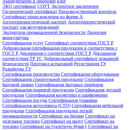
Аккредитации и лицензии
Блог
ЭКО сертификат
СОУТ
Экспертное заключение
Гигиенический сертификат
Производственный контроль
Сертификат происхождения по форме А
Антитеррористический паспорт
Антитеррористический
паспорт для медучреждений
Экспертиза промышленной безопасности
Лицензия
минкультуры
Сертификация услуг
Сертификат соответствия ГОСТ Р
Добровольная сертификация продукции в соответствии с
ГОСТ Р
Декларация о соответствии ГОСТ Р
Декларация
соответствия ТР ТС
Добровольный сертификат пожарной
безопасности
Протокол испытаний
Регистрация ТУ
Разработка ТУ
Сертификация производства
Сертификация оборудования
Сертификация строительной продукции
Сертификация
бытовой химии
Сертификация бытовых приборов
Сертификация пищевой продукции
Сертификация детской
продукции
Сертификация косметики и парфюмерии
Сертификация посуды
Сертификация упаковки
Сертификация автосервиса (СТО)
Сертификация мебельной
продукции
Сертификация продукции легкой
промышленности
Сертификат на бензин
Сертификат на
дизельное топливо
Сертификат на мазут
Сертификат на
топливо
Сертификат на туалетную бумагу
Сертификат на