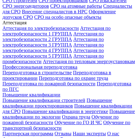
СРО строителей
СРО проектировщиков
СРО изыскателей
СРО энергоаудиторов
СРО на атомные работы
Специалисты
для СРО
Внесение специалистов в НРС
Оформление
допусков СРО
СРО на особо опасные объекты
Аттестация
Аттестация по электробезопасности
Аттестация по
электробезопасности 1 ГРУППА
Аттестация по
электробезопасности 2 ГРУППА
Аттестация по
электробезопасности 3 ГРУППА
Аттестация по
электробезопасности 4 ГРУППА
Аттестация по
электробезопасности 5 ГРУППА
Аттестация по
промбезопасности
Аттестация по тепловым энергоустановкам
Профессиональная переподготовка
Переподготовка в строительстве
Переподготовка в
проектировании
Переподготовка по охране труда
Переподготовка по пожарной безопасности
Переподготовка
по ПГС
Повышение квалификации
Повышение квалификации строителей
Повышение
квалификации проектировщиков
Повышение квалификации
для СРО
Повышение квалификации в энергетике
Повышение
квалификации по экологии
Охрана труда
Обучение по
пожарной безопасности
Обучение по ГО И ЧС
Обучение по
транспортной безопасности
Партнерская программа
Отзывы
Наши эксперты
О нас