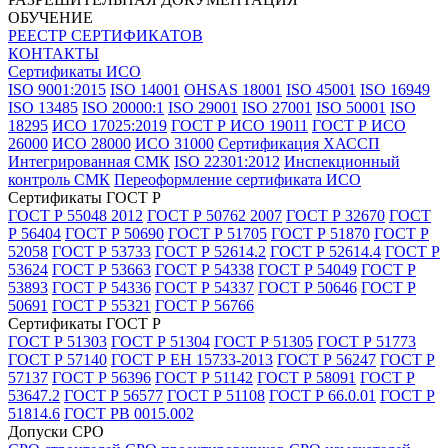
ОБУЧЕНИЕ
РЕЕСТР СЕРТИФИКАТОВ
КОНТАКТЫ
Сертификаты ИСО
ISO 9001:2015
ISO 14001
OHSAS 18001
ISO 45001
ISO 16949
ISO 13485
ISO 20000:1
ISO 29001
ISO 27001
ISO 50001
ISO
18295
ИСО 17025:2019
ГОСТ Р ИСО 19011
ГОСТ Р ИСО
26000
ИСО 28000
ИСО 31000
Сертификация ХАССП
Интегрированная СМК
ISO 22301:2012
Инспекционный
контроль СМК
Переоформление сертификата ИСО
Сертификаты ГОСТ Р
ГОСТ Р 55048 2012
ГОСТ Р 50762 2007
ГОСТ Р 32670
ГОСТ
Р 56404
ГОСТ Р 50690
ГОСТ Р 51705
ГОСТ Р 51870
ГОСТ Р
52058
ГОСТ Р 53733
ГОСТ Р 52614.2
ГОСТ Р 52614.4
ГОСТ Р
53624
ГОСТ Р 53663
ГОСТ Р 54338
ГОСТ Р 54049
ГОСТ Р
53893
ГОСТ Р 54336
ГОСТ Р 54337
ГОСТ Р 50646
ГОСТ Р
50691
ГОСТ Р 55321
ГОСТ Р 56766
Сертификаты ГОСТ Р
ГОСТ Р 51303
ГОСТ Р 51304
ГОСТ Р 51305
ГОСТ Р 51773
ГОСТ Р 57140
ГОСТ Р ЕН 15733-2013
ГОСТ Р 56247
ГОСТ Р
57137
ГОСТ Р 56396
ГОСТ Р 51142
ГОСТ Р 58091
ГОСТ Р
53647.2
ГОСТ Р 56577
ГОСТ Р 51108
ГОСТ Р 66.0.01
ГОСТ Р
51814.6
ГОСТ РВ 0015.002
Допуски СРО