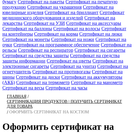
бумагу
Сертификат на пакеты
Сертификат на печатную
продукцию
Сертификат на украшения
Сертификат на
ювелирные изделия
Сертификат на бриллиант
Сертификат
медицинского оборудования и изделий
Сертификат на
лекарства
Сертификат на УЗИ
Сертификат на аксессуары
Сертификат на баллоны
Сертификат на волосы
Сертификат
на контейнеры
Сертификат на корма
Сертификат на люки
Сертификат на монеты
Сертификат на ножи
Сертификат на
очки
Сертификат на программное обеспечение
Сертификат на
рельсы
Сертификат на респиратор
Сертификат на сигареты
Сертификат на средства защиты
Сертификат на средства
защиты информации
Сертификат на цветы
Сертификат на
электронные сигареты
Сертификат на унитаз
Сертификат на
огнетушитель
Сертификат на противогазы
Сертификат на
шины
Сертификат на диски
Сертификат на аккумуляторы
(АКБ)
Сертификат на термометр
Сертификат на манометр
Сертификат на весы
Сертификат на часы
/
ГЛАВНАЯ
СЕРТИФИКАЦИЯ ПРОДУКТОВ | ПОЛУЧИТЬ СЕРТИФИКАТ
ДЛЯ ТОВАРА
/
ОФОРМИТЬ СЕРТИФИКАТ НА КОСТЮМ
Оформить сертификат на