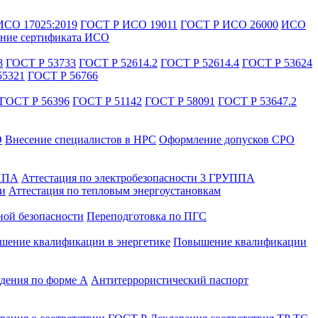
ИСО 17025:2019
ГОСТ Р ИСО 19011
ГОСТ Р ИСО 26000
ИСО
ние сертификата ИСО
8
ГОСТ Р 53733
ГОСТ Р 52614.2
ГОСТ Р 52614.4
ГОСТ Р 53624
55321
ГОСТ Р 56766
ГОСТ Р 56396
ГОСТ Р 51142
ГОСТ Р 58091
ГОСТ Р 53647.2
О
Внесение специалистов в НРС
Оформление допусков СРО
УППА
Аттестация по электробезопасности 3 ГРУППА
ти
Аттестация по тепловым энергоустановкам
ной безопасности
Переподготовка по ПГС
ение квалификации в энергетике
Повышение квалификации
дения по форме А
Антитеррористический паспорт