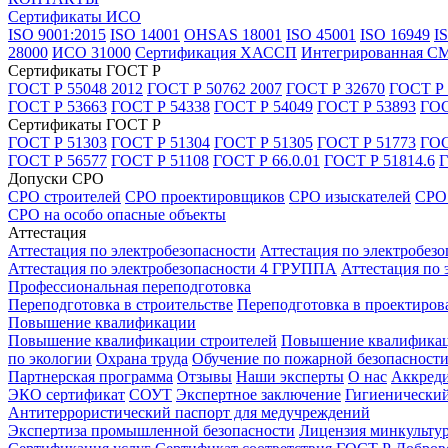
Сертификаты ИСО
ISO 9001:2015
ISO 14001
OHSAS 18001
ISO 45001
ISO 16949
I
28000
ИСО 31000
Сертификация ХАССП
Интегрированная С
Сертификаты ГОСТ Р
ГОСТ Р 55048 2012
ГОСТ Р 50762 2007
ГОСТ Р 32670
ГОСТ Р 
ГОСТ Р 53663
ГОСТ Р 54338
ГОСТ Р 54049
ГОСТ Р 53893
ГОС
Сертификаты ГОСТ Р
ГОСТ Р 51303
ГОСТ Р 51304
ГОСТ Р 51305
ГОСТ Р 51773
ГОС
ГОСТ Р 56577
ГОСТ Р 51108
ГОСТ Р 66.0.01
ГОСТ Р 51814.6
Г
Допуски СРО
СРО строителей
СРО проектировщиков
СРО изыскателей
СРО 
СРО на особо опасные объекты
Аттестация
Аттестация по электробезопасности
Аттестация по электробез
Аттестация по электробезопасности 4 ГРУППА
Аттестация по
Профессиональная переподготовка
Переподготовка в строительстве
Переподготовка в проектиров
Повышение квалификации
Повышение квалификации строителей
Повышение квалификац
по экологии
Охрана труда
Обучение по пожарной безопасност
Партнерская программа
Отзывы
Наши эксперты
О нас
Аккреди
ЭКО сертификат
СОУТ
Экспертное заключение
Гигиенический
Антитеррористический паспорт для медучреждений
Экспертиза промышленной безопасности
Лицензия минкульту