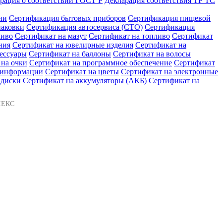
рация о соответствии ГОСТ Р
Декларация соответствия ТР ТС
ии
Сертификация бытовых приборов
Сертификация пищевой
паковки
Сертификация автосервиса (СТО)
Сертификация
ливо
Сертификат на мазут
Сертификат на топливо
Сертификат
ния
Сертификат на ювелирные изделия
Сертификат на
сессуары
Сертификат на баллоны
Сертификат на волосы
 на очки
Сертификат на программное обеспечение
Сертификат
ы информации
Сертификат на цветы
Сертификат на электронные
 диски
Сертификат на аккумуляторы (АКБ)
Сертификат на
ЛЕКС