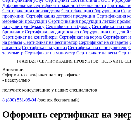
Сертификация услуг
Сертификат соответствия ГОСТ Р
Добров
Добровольный сертификат пожарной безопасности
Протокол 
Сертификация производства
Сертификация оборудования
Серт
продукции
Сертификация детской продукции
Сертификация к
мебельной продукции
Сертификация продукции легкой пром
на туалетную бумагу
Сертификат на бумагу
Сертификат на пак
бриллиант
Сертификат медицинского оборудования и изделий
Сертификат на контейнеры
Сертификат на корма
Сертификат н
на рельсы
Сертификат на респиратор
Сертификат на сигареты
сигареты
Сертификат на унитаз
Сертификат на огнетушитель
С
термометр
Сертификат на манометр
Сертификат на весы
Серти
/
ГЛАВНАЯ
СЕРТИФИКАЦИЯ ПРОДУКТОВ | ПОЛУЧИТЬ СЕ
Внимание!
Оформить сертификат на энергофлекс
- неактуально
получите консультацию у наших специалистов
8 (800) 551-95-94
(звонок бесплатный)
Оформить сертификат на эне