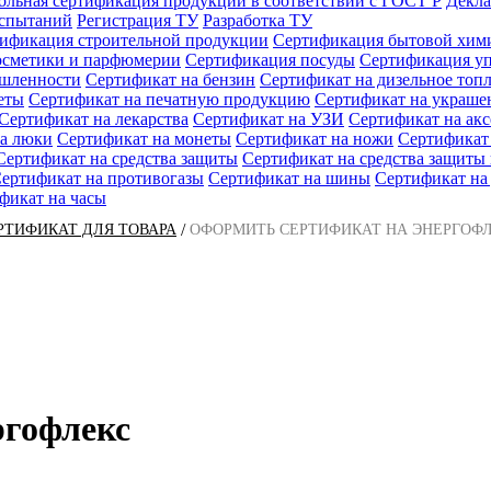
ольная сертификация продукции в соответствии с ГОСТ Р
Декла
испытаний
Регистрация ТУ
Разработка ТУ
ификация строительной продукции
Сертификация бытовой хим
осметики и парфюмерии
Сертификация посуды
Сертификация у
ышленности
Сертификат на бензин
Сертификат на дизельное топ
еты
Сертификат на печатную продукцию
Сертификат на украше
Сертификат на лекарства
Сертификат на УЗИ
Сертификат на ак
а люки
Сертификат на монеты
Сертификат на ножи
Сертификат
Сертификат на средства защиты
Сертификат на средства защит
ертификат на противогазы
Сертификат на шины
Сертификат на
фикат на часы
/
РТИФИКАТ ДЛЯ ТОВАРА
ОФОРМИТЬ СЕРТИФИКАТ НА ЭНЕРГОФ
ргофлекс