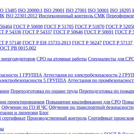
SO 13485
ISO 20000:1
ISO 29001
ISO 27001
ISO 50001
ISO 18295
МК
ISO 22301:2012
Инспекционный контроль СМК
Переоформле
56404
ГОСТ Р 50690
ГОСТ Р 51705
ГОСТ Р 51870
ГОСТ Р 5205
Т Р 54336
ГОСТ Р 54337
ГОСТ Р 50646
ГОСТ Р 50691
ГОСТ Р 
Т Р 57140
ГОСТ Р ЕН 15733-2013
ГОСТ Р 56247
ГОСТ Р 57137
ОСТ РВ 0015.002
энергоаудиторов
СРО на атомные работы
Специалисты для СР
опасности 1 ГРУППА
Аттестация по электробезопасности 2 ГР
 электробезопасности 5 ГРУППА
Аттестация по промбезопаснос
ании
Переподготовка по охране труда
Переподготовка по пожар
ии проектировщиков
Повышение квалификации для СРО
Повыш
и
Обучение по ГО И ЧС
Обучение по транспортной безопасности
тации и лицензии
Блог
 сертификат
Производственный контроль
Сертификат происхож
ры