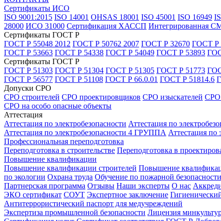
Сертификаты ИСО
ISO 9001:2015
ISO 14001
OHSAS 18001
ISO 45001
ISO 16949
I
28000
ИСО 31000
Сертификация ХАССП
Интегрированная С
Сертификаты ГОСТ Р
ГОСТ Р 55048 2012
ГОСТ Р 50762 2007
ГОСТ Р 32670
ГОСТ Р 
ГОСТ Р 53663
ГОСТ Р 54338
ГОСТ Р 54049
ГОСТ Р 53893
ГОС
Сертификаты ГОСТ Р
ГОСТ Р 51303
ГОСТ Р 51304
ГОСТ Р 51305
ГОСТ Р 51773
ГОС
ГОСТ Р 56577
ГОСТ Р 51108
ГОСТ Р 66.0.01
ГОСТ Р 51814.6
Г
Допуски СРО
СРО строителей
СРО проектировщиков
СРО изыскателей
СРО 
СРО на особо опасные объекты
Аттестация
Аттестация по электробезопасности
Аттестация по электробез
Аттестация по электробезопасности 4 ГРУППА
Аттестация по
Профессиональная переподготовка
Переподготовка в строительстве
Переподготовка в проектиров
Повышение квалификации
Повышение квалификации строителей
Повышение квалификац
по экологии
Охрана труда
Обучение по пожарной безопасност
Партнерская программа
Отзывы
Наши эксперты
О нас
Аккреди
ЭКО сертификат
СОУТ
Экспертное заключение
Гигиенический
Антитеррористический паспорт для медучреждений
Экспертиза промышленной безопасности
Лицензия минкульту