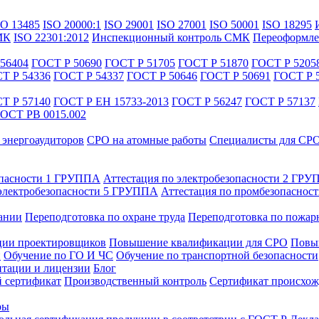
SO 13485
ISO 20000:1
ISO 29001
ISO 27001
ISO 50001
ISO 18295
МК
ISO 22301:2012
Инспекционный контроль СМК
Переоформле
56404
ГОСТ Р 50690
ГОСТ Р 51705
ГОСТ Р 51870
ГОСТ Р 5205
Т Р 54336
ГОСТ Р 54337
ГОСТ Р 50646
ГОСТ Р 50691
ГОСТ Р 
Т Р 57140
ГОСТ Р ЕН 15733-2013
ГОСТ Р 56247
ГОСТ Р 57137
ОСТ РВ 0015.002
энергоаудиторов
СРО на атомные работы
Специалисты для СР
опасности 1 ГРУППА
Аттестация по электробезопасности 2 ГР
 электробезопасности 5 ГРУППА
Аттестация по промбезопаснос
ании
Переподготовка по охране труда
Переподготовка по пожар
ии проектировщиков
Повышение квалификации для СРО
Повыш
и
Обучение по ГО И ЧС
Обучение по транспортной безопасности
тации и лицензии
Блог
 сертификат
Производственный контроль
Сертификат происхож
ры