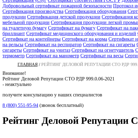
Сертификация услуг
Сертификат соответствия ГОСТ Р
Добров
Добровольный сертификат пожарной безопасности
Протокол 
Сертификация производства
Сертификация оборудования
Серт
продукции
Сертификация детской продукции
Сертификация к
мебельной продукции
Сертификация продукции легкой пром
на туалетную бумагу
Сертификат на бумагу
Сертификат на пак
бриллиант
Сертификат медицинского оборудования и изделий
Сертификат на контейнеры
Сертификат на корма
Сертификат н
на рельсы
Сертификат на респиратор
Сертификат на сигареты
сигареты
Сертификат на унитаз
Сертификат на огнетушитель
С
термометр
Сертификат на манометр
Сертификат на весы
Серти
/
ГЛАВНАЯ
РЕЙТИНГ ДЕЛОВОЙ РЕПУТАЦИИ СТО РДР 999.0
Внимание!
Рейтинг Деловой Репутации СТО РДР 999.0.06-2021
- неактуально
получите консультацию у наших специалистов
8 (800) 551-95-94
(звонок бесплатный)
Рейтинг Деловой Репутации С