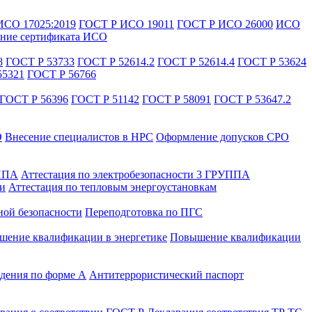
ИСО 17025:2019
ГОСТ Р ИСО 19011
ГОСТ Р ИСО 26000
ИСО
ние сертификата ИСО
8
ГОСТ Р 53733
ГОСТ Р 52614.2
ГОСТ Р 52614.4
ГОСТ Р 53624
55321
ГОСТ Р 56766
ГОСТ Р 56396
ГОСТ Р 51142
ГОСТ Р 58091
ГОСТ Р 53647.2
О
Внесение специалистов в НРС
Оформление допусков СРО
УППА
Аттестация по электробезопасности 3 ГРУППА
ти
Аттестация по тепловым энергоустановкам
ной безопасности
Переподготовка по ПГС
ение квалификации в энергетике
Повышение квалификации
дения по форме А
Антитеррористический паспорт