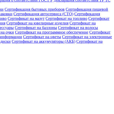
рация о соответствии ГОСТ Р
Декларация соответствия ТР ТС
ии
Сертификация бытовых приборов
Сертификация пищевой
паковки
Сертификация автосервиса (СТО)
Сертификация
ливо
Сертификат на мазут
Сертификат на топливо
Сертификат
ния
Сертификат на ювелирные изделия
Сертификат на
сессуары
Сертификат на баллоны
Сертификат на волосы
 на очки
Сертификат на программное обеспечение
Сертификат
ы информации
Сертификат на цветы
Сертификат на электронные
 диски
Сертификат на аккумуляторы (АКБ)
Сертификат на