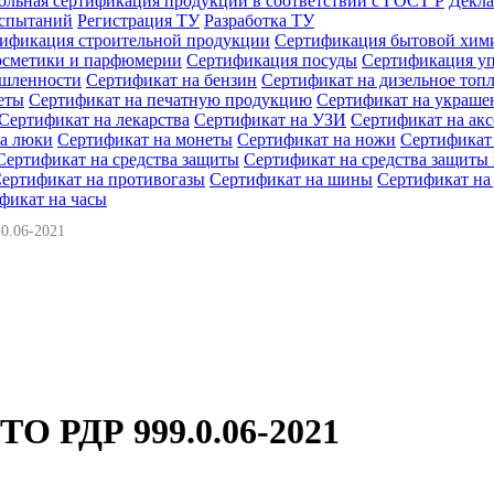
ольная сертификация продукции в соответствии с ГОСТ Р
Декла
испытаний
Регистрация ТУ
Разработка ТУ
ификация строительной продукции
Сертификация бытовой хим
осметики и парфюмерии
Сертификация посуды
Сертификация у
ышленности
Сертификат на бензин
Сертификат на дизельное топ
еты
Сертификат на печатную продукцию
Сертификат на украше
Сертификат на лекарства
Сертификат на УЗИ
Сертификат на ак
а люки
Сертификат на монеты
Сертификат на ножи
Сертификат
Сертификат на средства защиты
Сертификат на средства защит
ертификат на противогазы
Сертификат на шины
Сертификат на
фикат на часы
.06-2021
ТО РДР 999.0.06-2021