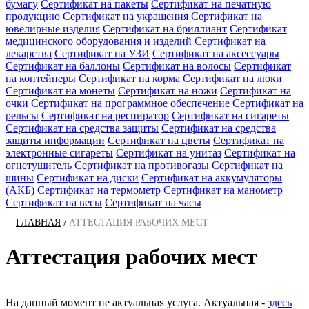
бумагу
Сертификат на пакеты
Сертификат на печатную
продукцию
Сертификат на украшения
Сертификат на
ювелирные изделия
Сертификат на бриллиант
Сертификат
медицинского оборудования и изделий
Сертификат на
лекарства
Сертификат на УЗИ
Сертификат на аксессуары
Сертификат на баллоны
Сертификат на волосы
Сертификат
на контейнеры
Сертификат на корма
Сертификат на люки
Сертификат на монеты
Сертификат на ножи
Сертификат на
очки
Сертификат на программное обеспечение
Сертификат на
рельсы
Сертификат на респиратор
Сертификат на сигареты
Сертификат на средства защиты
Сертификат на средства
защиты информации
Сертификат на цветы
Сертификат на
электронные сигареты
Сертификат на унитаз
Сертификат на
огнетушитель
Сертификат на противогазы
Сертификат на
шины
Сертификат на диски
Сертификат на аккумуляторы
(АКБ)
Сертификат на термометр
Сертификат на манометр
Сертификат на весы
Сертификат на часы
/
ГЛАВНАЯ
АТТЕСТАЦИЯ РАБОЧИХ МЕСТ
Аттестация рабочих мест
На данный момент не актуальная услуга. Актуальная -
здесь