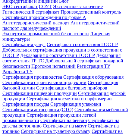
Аккредитации и лицензии
Блог
ЭКО сертификат
СОУТ
Экспертное заключение
Гигиенический сертификат
Производственный контроль
Сертификат происхождения по форме А
Антитеррористический паспорт
Антитеррористический
паспорт для медучреждений
Экспертиза промышленной безопасности
Лицензия
минкультуры
Сертификация услуг
Сертификат соответствия ГОСТ Р
Добровольная сертификация продукции в соответствии с
ГОСТ Р
Декларация о соответствии ГОСТ Р
Декларация
соответствия ТР ТС
Добровольный сертификат пожарной
безопасности
Протокол испытаний
Регистрация ТУ
Разработка ТУ
Сертификация производства
Сертификация оборудования
Сертификация строительной продукции
Сертификация
бытовой химии
Сертификация бытовых приборов
Сертификация пищевой продукции
Сертификация детской
продукции
Сертификация косметики и парфюмерии
Сертификация посуды
Сертификация упаковки
Сертификация автосервиса (СТО)
Сертификация мебельной
продукции
Сертификация продукции легкой
промышленности
Сертификат на бензин
Сертификат на
дизельное топливо
Сертификат на мазут
Сертификат на
топливо
Сертификат на туалетную бумагу
Сертификат на