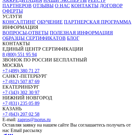
АККРЕДИТАЦИЯ
НАШИ ЭКСПЕРТЫ
РЕЕСТР
ПАРТНЕРОВ
ОТЗЫВЫ
О НАС
КОНТАКТЫ
ДОГОВОР
ОФЕРТЫ
УСЛУГИ
КОНСАЛТИНГ
ОБУЧЕНИЕ
ПАРТНЕРСКАЯ ПРОГРАММА
ИНФОРМАЦИЯ
ВОПРОСЫ-ОТВЕТЫ
ПОЛЕЗНАЯ ИНФОРМАЦИЯ
ОБРАЗЦЫ СЕРТИФИКАТОВ
БЛОГ
КОНТАКТЫ
ЕДИНЫЙ ЦЕНТР СЕРТИФИКАЦИИ
8 (800) 551 95 94
ЗВОНОК ПО РОССИИ БЕСПЛАТНЫЙ
МОСКВА
+7 (499) 380 71 27
САНКТ-ПЕТЕРБУРГ
+7 (812) 507 87 69
ЕКАТЕРИНБУРГ
+7 (343) 302 30 97
НИЖНИЙ НОВГОРОД
+7 (831) 235 05 89
КАЗАНЬ
+7 (843) 207 02 58
E-mail:
zapros@isorus.ru
Оставляя заявку на нашем сайте Вы соглашаетесь получать от
нас Email рассылку