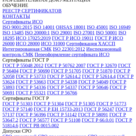
ОБУЧЕНИЕ
РЕЕСТР СЕРТИФИКАТОВ
КОНТАКТЫ
Сертификаты ИСО
ISO 9001:2015
ISO 14001
OHSAS 18001
ISO 45001
ISO 16949
ISO 13485
ISO 20000:1
ISO 29001
ISO 27001
ISO 50001
ISO
18295
ИСО 17025:2019
ГОСТ Р ИСО 19011
ГОСТ Р ИСО
26000
ИСО 28000
ИСО 31000
Сертификация ХАССП
Интегрированная СМК
ISO 22301:2012
Инспекционный
контроль СМК
Переоформление сертификата ИСО
Сертификаты ГОСТ Р
ГОСТ Р 55048 2012
ГОСТ Р 50762 2007
ГОСТ Р 32670
ГОСТ
Р 56404
ГОСТ Р 50690
ГОСТ Р 51705
ГОСТ Р 51870
ГОСТ Р
52058
ГОСТ Р 53733
ГОСТ Р 52614.2
ГОСТ Р 52614.4
ГОСТ Р
53624
ГОСТ Р 53663
ГОСТ Р 54338
ГОСТ Р 54049
ГОСТ Р
53893
ГОСТ Р 54336
ГОСТ Р 54337
ГОСТ Р 50646
ГОСТ Р
50691
ГОСТ Р 55321
ГОСТ Р 56766
Сертификаты ГОСТ Р
ГОСТ Р 51303
ГОСТ Р 51304
ГОСТ Р 51305
ГОСТ Р 51773
ГОСТ Р 57140
ГОСТ Р ЕН 15733-2013
ГОСТ Р 56247
ГОСТ Р
57137
ГОСТ Р 56396
ГОСТ Р 51142
ГОСТ Р 58091
ГОСТ Р
53647.2
ГОСТ Р 56577
ГОСТ Р 51108
ГОСТ Р 66.0.01
ГОСТ Р
51814.6
ГОСТ РВ 0015.002
Допуски СРО