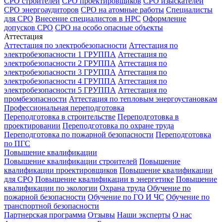
СРО строителей
СРО проектировщиков
СРО изыскателей
СРО энергоаудиторов
СРО на атомные работы
Специалисты
для СРО
Внесение специалистов в НРС
Оформление
допусков СРО
СРО на особо опасные объекты
Аттестация
Аттестация по электробезопасности
Аттестация по
электробезопасности 1 ГРУППА
Аттестация по
электробезопасности 2 ГРУППА
Аттестация по
электробезопасности 3 ГРУППА
Аттестация по
электробезопасности 4 ГРУППА
Аттестация по
электробезопасности 5 ГРУППА
Аттестация по
промбезопасности
Аттестация по тепловым энергоустановкам
Профессиональная переподготовка
Переподготовка в строительстве
Переподготовка в
проектировании
Переподготовка по охране труда
Переподготовка по пожарной безопасности
Переподготовка
по ПГС
Повышение квалификации
Повышение квалификации строителей
Повышение
квалификации проектировщиков
Повышение квалификации
для СРО
Повышение квалификации в энергетике
Повышение
квалификации по экологии
Охрана труда
Обучение по
пожарной безопасности
Обучение по ГО И ЧС
Обучение по
транспортной безопасности
Партнерская программа
Отзывы
Наши эксперты
О нас